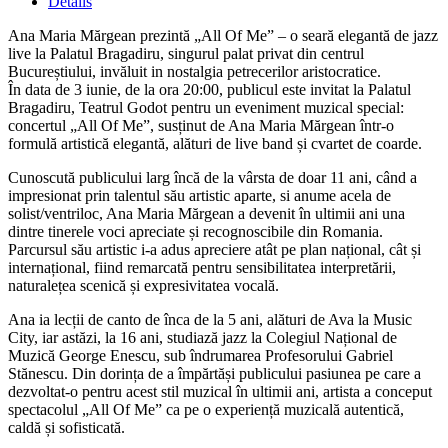
Details
Ana Maria Mărgean prezintă „All Of Me” – o seară elegantă de jazz
live la Palatul Bragadiru, singurul palat privat din centrul
Bucureștiului, invăluit in nostalgia petrecerilor aristocratice.
În data de 3 iunie, de la ora 20:00, publicul este invitat la Palatul
Bragadiru, Teatrul Godot pentru un eveniment muzical special:
concertul „All Of Me”, susținut de Ana Maria Mărgean într-o
formulă artistică elegantă, alături de live band și cvartet de coarde.
Cunoscută publicului larg încă de la vârsta de doar 11 ani, când a
impresionat prin talentul său artistic aparte, si anume acela de
solist/ventriloc, Ana Maria Mărgean a devenit în ultimii ani una
dintre tinerele voci apreciate și recognoscibile din Romania.
Parcursul său artistic i-a adus apreciere atât pe plan național, cât și
internațional, fiind remarcată pentru sensibilitatea interpretării,
naturalețea scenică și expresivitatea vocală.
Ana ia lecții de canto de înca de la 5 ani, alături de Ava la Music
City, iar astăzi, la 16 ani, studiază jazz la Colegiul Național de
Muzică George Enescu, sub îndrumarea Profesorului Gabriel
Stănescu. Din dorința de a împărtăși publicului pasiunea pe care a
dezvoltat-o pentru acest stil muzical în ultimii ani, artista a conceput
spectacolul „All Of Me” ca pe o experiență muzicală autentică,
caldă și sofisticată.