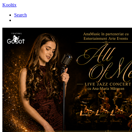
Kooltix
Search