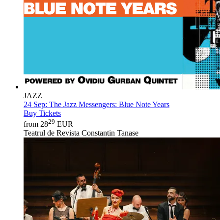
JAZZ
24 Sep:
The Jazz Messengers: Blue Note Years
Buy Tickets
29
from 28
EUR
Teatrul de Revista Constantin Tanase