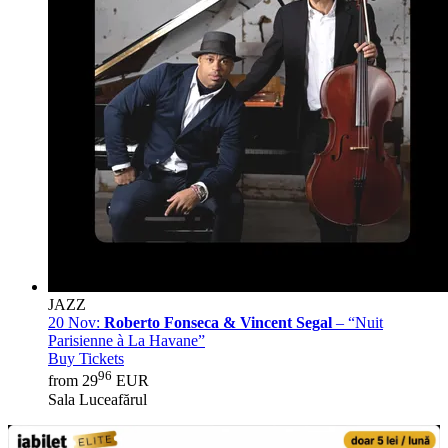
JAZZ
20 Nov:
Roberto Fonseca & Vincent Segal
– “Nuit
Parisienne à La Havane”
Buy Tickets
96
from 29
EUR
Sala Luceafărul