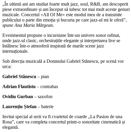
„În ultimii ani am studiat foarte mult jazz, soul, R&B, am descoperit
piese extraordinare și am început să iubesc tot mai mult aceste genuri
muzicale. Concertul «All Of Me» este modul meu de a transmite
publicului o parte din emoția și bucuria pe care jazz-ul mi le oferă”,
spune Ana Maria Mărgean.
Evenimentul propune o incursiune într-un univers sonor rafinat,
unde jazz-ul clasic, orchestrațiile elegante și interpretarea live se
întâlnesc într-o atmosferă inspirată de marile scene jazz
internaționale.
Sub direcția muzicală a Domnului Gabriel Stănescu, pe scenă vor
urca:
Gabriel Stănescu
– pian
Adrian Flautistu
– contrabas
Ovidiu Gurban
– saxofon
Laurențiu Ștefan
– baterie
Invitat special al serii va fi cvartetul de coarde „La Pasion de una
Rosa”, care va completa concertul printr-o sonoritate cinematică și
elegantă.