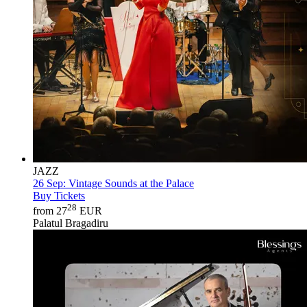
JAZZ
26 Sep:
Vintage Sounds at the Palace
Buy Tickets
28
from 27
EUR
Palatul Bragadiru