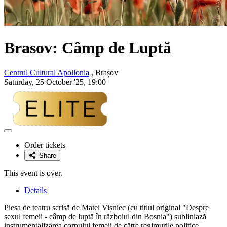
Brasov: Câmp de Luptă
Centrul Cultural Apollonia
, Brașov
Saturday, 25 October '25, 19:00
Adaugă
la
Order tickets
favorite
Share
This event is over.
Details
Piesa de teatru scrisă de Matei Vișniec (cu titlul original "Despre
sexul femeii - câmp de luptă în războiul din Bosnia") subliniază
instrumentalizarea corpului femeii de către regimurile politice