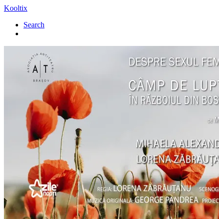
Kooltix
Search