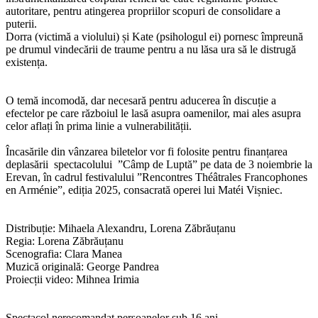
autoritare, pentru atingerea propriilor scopuri de consolidare a
puterii.
Dorra (victimă a violului) și Kate (psihologul ei) pornesc împreună
pe drumul vindecării de traume pentru a nu lăsa ura să le distrugă
existența.
O temă incomodă, dar necesară pentru aducerea în discuție a
efectelor pe care războiul le lasă asupra oamenilor, mai ales asupra
celor aflați în prima linie a vulnerabilității.
Încasările din vânzarea biletelor vor fi folosite pentru finanțarea
deplasării spectacolului ”Câmp de Luptă” pe data de 3 noiembrie la
Erevan, în cadrul festivalului ”Rencontres Théâtrales Francophones
en Arménie”, ediția 2025, consacrată operei lui Matéi Vișniec.
Distribuție: Mihaela Alexandru, Lorena Zăbrăuțanu
Regia: Lorena Zăbrăuțanu
Scenografia: Clara Manea
Muzică originală: George Pandrea
Proiecții video: Mihnea Irimia
Spectacol nerecomandat persoanelor sub 16 ani.