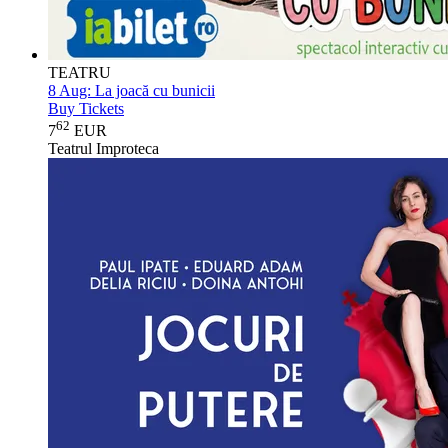
TEATRU
8 Aug:
La joacă cu bunicii
Buy Tickets
62
7
EUR
Teatrul Improteca