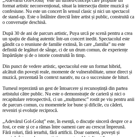
„Adevărul Gol-Goluț” este un turneu-concept care propune un
format artistic neconvențional, situat la intersecția dintre muzică și
confesiune. Nu este un concert în sensul clasic și nici un spectacol
de stand-up. Este o întâlnire directă între artist și public, construită ca
o conversație deschisă.
După 30 de ani de parcurs artistic, Puya urcă pe scenă pentru a crea
un spațiu de dialog autentic într-un concert inedit. Spectacolul este
gândit ca o reuniune de familie extinsă, în care „familia” nu este
definită de legături de sânge, ci de un drum comun, de experiențe
împărtășite și de o istorie construită în timp.
Din punct de vedere artistic, spectacolul este un format hibrid,
alcătuit din povești reale, momente de vulnerabilitate, umor direct și
muzică, prezentată în context narativ, nu ca o succesiune de hituri.
Turneul reprezintă un gest de întoarcere și recunoștință din partea
artistului către public. Nu este o demonstrație de carieră și nici o
recapitulare retrospectivă, ci un „mulțumesc” rostit pe viu pentru anii
de parcurs comun, cu momentele lor bune și dificile, cu căderi,
reveniri și evoluție reciprocă.
„Adevărul Gol-Goluț” este, în esență, o discuție sinceră despre ce a
fost, ce este și ce a rămas între oameni care au crescut împreună.
Fără roluri, fără ierarhii, fără artificii. Doar oameni, povești și