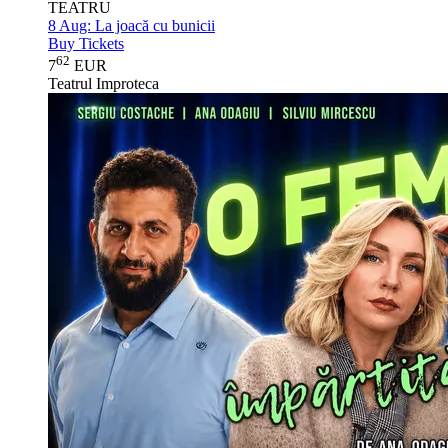
TEATRU
8 Aug:
La joacă cu bunicii
Buy Tickets
62
7
EUR
Teatrul Improteca