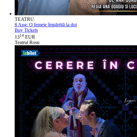
TEATRU
8 Aug:
O femeie împărțită la doi
Buy Tickets
14
13
EUR
Teatrul Rosu