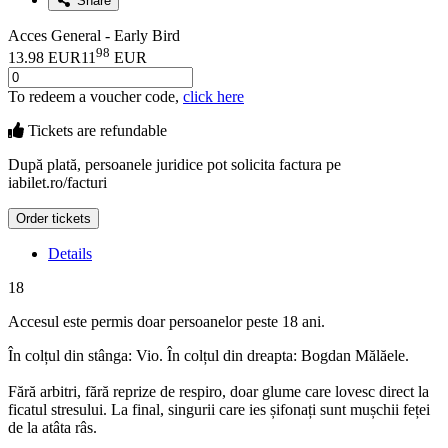
Share
Acces General - Early Bird
98
13.98 EUR
11
EUR
To redeem a voucher code,
click here
Tickets are
refundable
După plată, persoanele juridice pot solicita factura pe
iabilet.ro/facturi
Order tickets
Details
18
Accesul este permis doar persoanelor peste 18 ani.
În colțul din stânga: Vio. În colțul din dreapta: Bogdan Mălăele.
Fără arbitri, fără reprize de respiro, doar glume care lovesc direct la
ficatul stresului. La final, singurii care ies șifonați sunt mușchii feței
de la atâta râs.