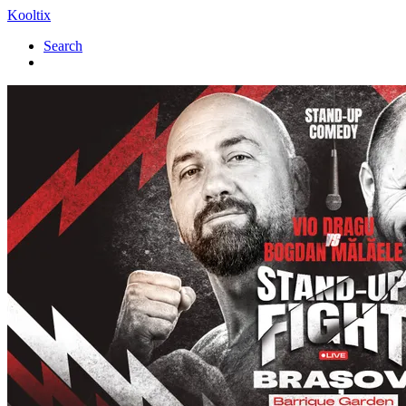
Kooltix
Search