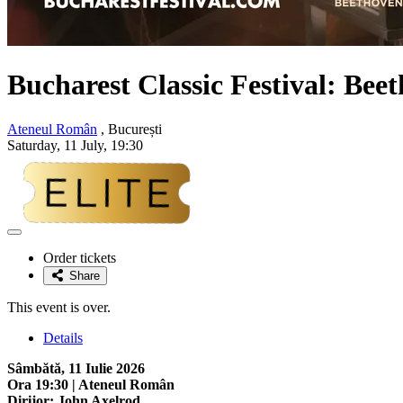
Bucharest Classic Festival:
Beet
Ateneul Român
, București
Saturday, 11 July, 19:30
Adaugă
la
Order tickets
favorite
Share
This event is over.
Details
Sâmbătă, 11 Iulie 2026
Ora 19:30 | Ateneul Român
Dirijor: John Axelrod