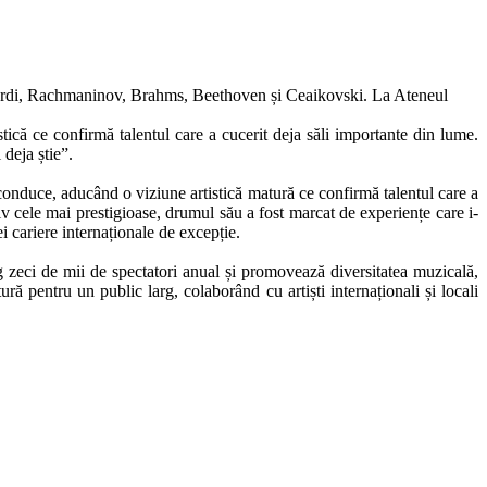
i: Verdi, Rachmaninov, Brahms, Beethoven și Ceaikovski. La Ateneul
ică ce confirmă talentul care a cucerit deja săli importante din lume.
 deja știe”.
onduce, aducând o viziune artistică matură ce confirmă talentul care a
iv cele mai prestigioase, drumul său a fost marcat de experiențe care i-
ei cariere internaționale de excepție.
g zeci de mii de spectatori anual și promovează diversitatea muzicală,
ă pentru un public larg, colaborând cu artiști internaționali și locali