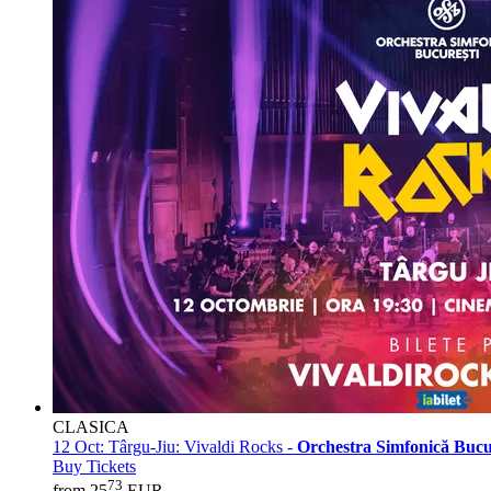
CLASICA
12 Oct:
Târgu-Jiu: Vivaldi Rocks -
Orchestra Simfonică Bucu
Buy Tickets
73
from 25
EUR