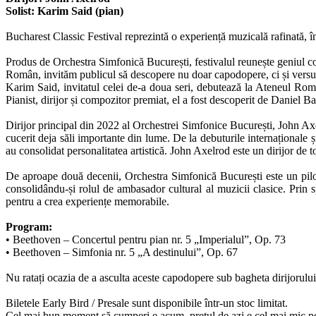
Solist: Karim Said (pian)
Bucharest Classic Festival reprezintă o experiență muzicală rafinată, în
Produs de Orchestra Simfonică București, festivalul reunește geniul c
Român, invităm publicul să descopere nu doar capodopere, ci și versul f
Karim Said, invitatul celei de-a doua seri, debutează la Ateneul Româ
Pianist, dirijor și compozitor premiat, el a fost descoperit de Daniel Ba
Dirijor principal din 2022 al Orchestrei Simfonice București, John Ax
cucerit deja săli importante din lume. De la debuturile internaționale 
au consolidat personalitatea artistică. John Axelrod este un dirijor de t
De aproape două decenii, Orchestra Simfonică București este un pilon 
consolidându-și rolul de ambasador cultural al muzicii clasice. Prin s
pentru a crea experiențe memorabile.
Program:
• Beethoven – Concertul pentru pian nr. 5 „Imperialul”, Op. 73
• Beethoven – Simfonia nr. 5 „A destinului”, Op. 67
Nu ratați ocazia de a asculta aceste capodopere sub bagheta dirijorului 
Biletele Early Bird / Presale sunt disponibile într-un stoc limitat.
Cel mai bun moment să cumperi e acum, prețul de azi e cel mai mic pe 