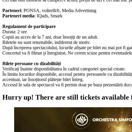
Parteneri
: PONSA, voltrelli®, Media Advertising
Parteneri media
: IQads, Smark
Regulament de participare
Durata: 2 ore
Copiii au acces de la 7 ani, doar însoțiți de un adult.
Biletele nu sunt returnabile, indiferent de motiv.
După începerea spectacolului, locurile afișate pe bilet nu mai pot fi ga
Concertul va fi filmat și înregistrat. Ne cerem scuze pentru eventualel
Bilete persoane cu dizabilități
Verificați înainte disponibilitatea în cadrul categoriei special create.
În limita locurilor disponibile, accesul pentru persoanele cu dizabilit
accentuat, iar însoțitorul plătește bilet întreg.
Accesul în sala de spectacol va fi permis doar pe baza prezentării docum
Hurry up!
There are still tickets available 