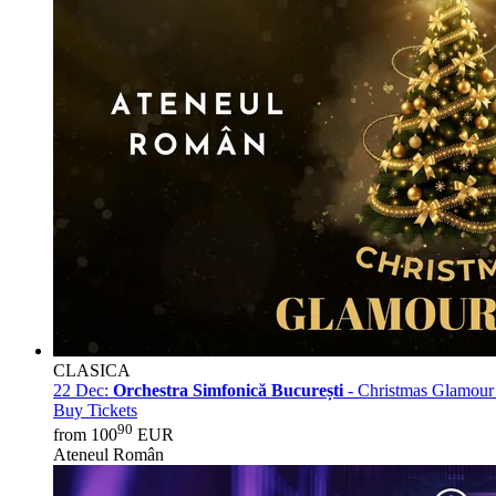
CLASICA
22 Dec:
Orchestra Simfonică București
- Christmas Glamour
Buy Tickets
90
from 100
EUR
Ateneul Român