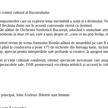
 centrul cultural al Bucureștiului.
ompozitorilor care au explorat tema inevitabilă a sorții și a destinulu
iecăruia dintre noi în această conversație eternă cu destinul.
n alături de Orchestra Simfonică București, aducând o maturitate artist
renboim la doar 10 ani, care a spus despre el: „ceea ce nu poți învăța, el
elrod revine pe scena Ateneului Român alături de ansamblul pe care îl c
și până la conducerea a peste 175 de orchestre din întreaga lume, inclus
op, apreciat pentru interpretările sale profunde și creative, la apogeul un
al vieții culturale românești, oferind spectacole inovatoare care atra
pectacolele sale, OSB promovează excelența artistică și accesul la cultur
principal, John Axelrod. Biletele sunt limitate.
care îl vei vedea.