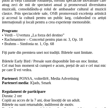
pilon al vieții culturale românești, oferind spectacole inovatoare care
atrag zeci de mii de spectatori anual și promovează diversitatea
muzicală, consolidându-și rolul de ambasador cultural al muzicii
clasice. Prin spectacolele sale, OSB promovează excelența artistică
și accesul la cultură pentru un public larg, colaborând cu artiști
internaționali și locali pentru a crea experiențe memorabile.
Program:
• Verdi – Uvertura „La forza del destino”
• Rachmaninov – Concertul pentru pian nr. 3, Op. 18
• Brahms – Simfonia nr. 1, Op. 68
Fiți parte din premiera unei noi tradiții. Biletele sunt limitate.
Biletele Early Bird / Presale sunt disponibile într-un stoc limitat.
Cel mai bun moment să cumperi e acum, prețul de azi e cel mai mic
pe care îl vei vedea.
Parteneri
: PONSA, voltrelli®, Media Advertising
Parteneri media
: IQads, Smark
Regulament de participare
Durata: 2 ore
Copiii au acces de la 7 ani, doar însoțiți de un adult.
Biletele nu sunt returnabile, indiferent de motiv.