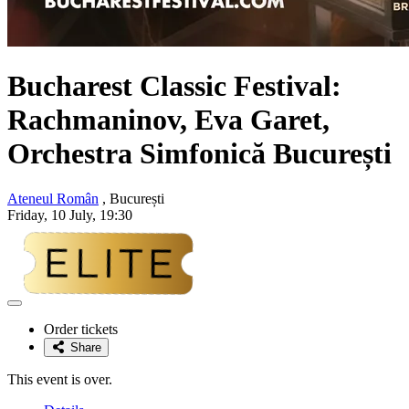
Bucharest Classic Festival:
Rachmaninov, Eva Garet,
Orchestra Simfonică București
Ateneul Român
, București
Friday, 10 July, 19:30
Adaugă
la
Order tickets
favorite
Share
This event is over.