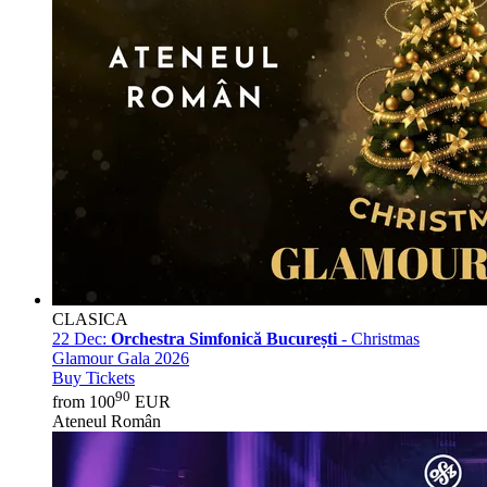
CLASICA
22 Dec:
Orchestra Simfonică București
- Christmas
Glamour Gala 2026
Buy Tickets
90
from 100
EUR
Ateneul Român