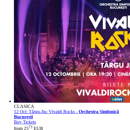
CLASICA
12 Oct:
Târgu-Jiu: Vivaldi Rocks -
Orchestra Simfonică
București
Buy Tickets
73
from 25
EUR