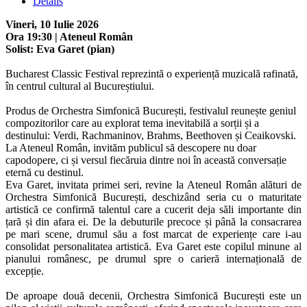
Details
Vineri, 10 Iulie 2026
Ora 19:30 | Ateneul Român
Solist: Eva Garet (pian)
Bucharest Classic Festival reprezintă o experiență muzicală rafinată,
în centrul cultural al Bucureștiului.
Produs de Orchestra Simfonică București, festivalul reunește geniul
compozitorilor care au explorat tema inevitabilă a sorții și a
destinului: Verdi, Rachmaninov, Brahms, Beethoven și Ceaikovski.
La Ateneul Român, invităm publicul să descopere nu doar
capodopere, ci și versul fiecăruia dintre noi în această conversație
eternă cu destinul.
Eva Garet, invitata primei seri, revine la Ateneul Român alături de
Orchestra Simfonică București, deschizând seria cu o maturitate
artistică ce confirmă talentul care a cucerit deja săli importante din
țară și din afara ei. De la debuturile precoce și până la consacrarea
pe mari scene, drumul său a fost marcat de experiențe care i-au
consolidat personalitatea artistică. Eva Garet este copilul minune al
pianului românesc, pe drumul spre o carieră internațională de
excepție.
De aproape două decenii, Orchestra Simfonică București este un