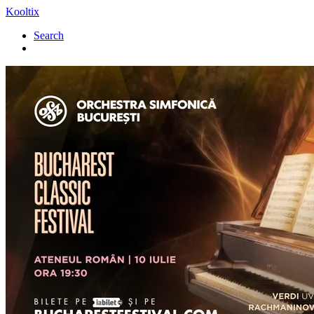
Kooltix
Search