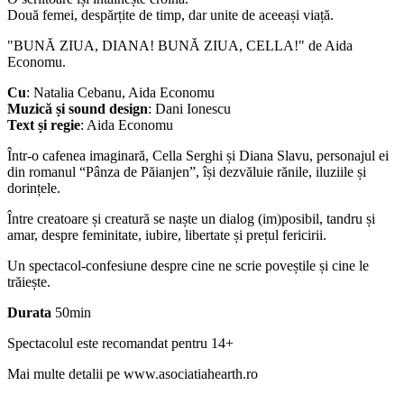
Două femei, despărțite de timp, dar unite de aceeași viață.
"BUNĂ ZIUA, DIANA! BUNĂ ZIUA, CELLA!" de Aida
Economu.
Cu
: Natalia Cebanu, Aida Economu
Muzică și sound design
: Dani Ionescu
Text și regie
: Aida Economu
Într-o cafenea imaginară, Cella Serghi și Diana Slavu, personajul ei
din romanul “Pânza de Păianjen”, își dezvăluie rănile, iluziile și
dorințele.
Între creatoare și creatură se naște un dialog (im)posibil, tandru și
amar, despre feminitate, iubire, libertate și prețul fericirii.
Un spectacol-confesiune despre cine ne scrie poveștile și cine le
trăiește.
Durata
50min
Spectacolul este recomandat pentru 14+
Mai multe detalii pe www.asociatiahearth.ro