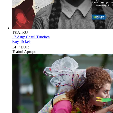
TEATRU
12 Aug:
Cazul Țundrea
Buy Tickets
13
14
EUR
Teatrul Apropo