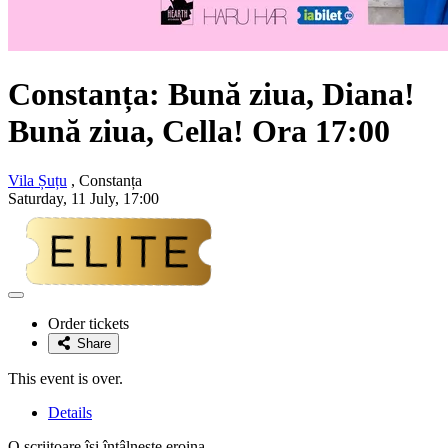
Constanța: Bună ziua, Diana!
Bună ziua, Cella! Ora 17:00
Vila Șuțu
, Constanța
Saturday, 11 July, 17:00
Adaugă
la
Order tickets
favorite
Share
This event is over.
Details
O scriitoare își întâlnește eroina.