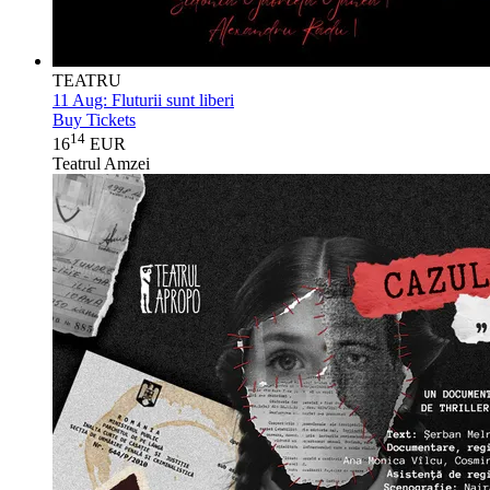
TEATRU
11 Aug:
Fluturii sunt liberi
Buy Tickets
14
16
EUR
Teatrul Amzei