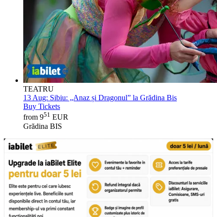
TEATRU
13 Aug:
Sibiu: „Anaz și Dragonul” la Grădina Bis
Buy Tickets
51
from 9
EUR
Grădina BIS