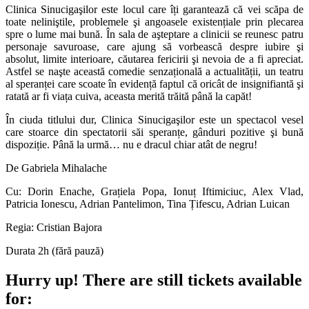
Clinica Sinucigaşilor este locul care îți garantează că vei scăpa de
toate neliniştile, problemele şi angoasele existențiale prin plecarea
spre o lume mai bună. În sala de aşteptare a clinicii se reunesc patru
personaje savuroase, care ajung să vorbească despre iubire şi
absolut, limite interioare, căutarea fericirii şi nevoia de a fi apreciat.
Astfel se naşte această comedie senzațională a actualității, un teatru
al speranței care scoate în evidență faptul că oricât de insignifiantă şi
ratată ar fi viața cuiva, aceasta merită trăită până la capăt!
În ciuda titlului dur, Clinica Sinucigaşilor este un spectacol vesel
care stoarce din spectatorii săi speranțe, gânduri pozitive şi bună
dispoziție. Până la urmă… nu e dracul chiar atât de negru!
De Gabriela Mihalache
Cu: Dorin Enache, Grațiela Popa, Ionuț Iftimiciuc, Alex Vlad,
Patricia Ionescu, Adrian Pantelimon, Tina Țifescu, Adrian Luican
Regia: Cristian Bajora
Durata 2h (fără pauză)
Hurry up!
There are still tickets available
for: