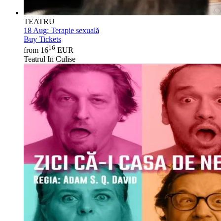
TEATRU
18 Aug:
Terapie sexuală
Buy Tickets
16
from 16
EUR
Teatrul In Culise