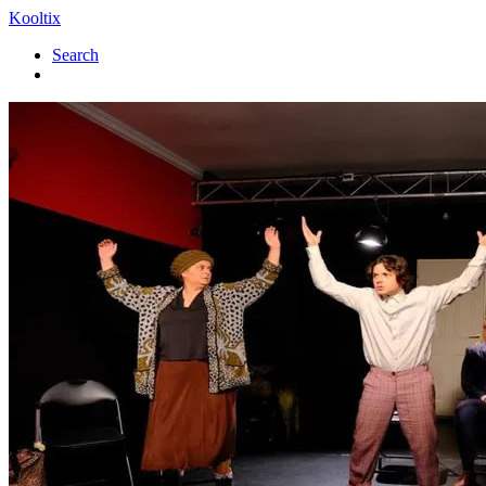
Kooltix
Search