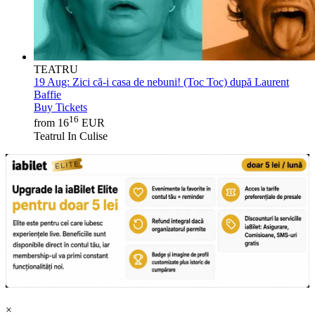
TEATRU
19 Aug:
Zici că-i casa de nebuni! (Toc Toc) după Laurent
Baffie
Buy Tickets
16
from 16
EUR
Teatrul In Culise
×