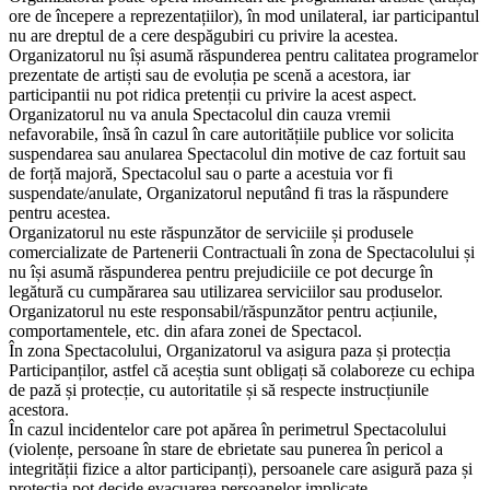
ore de începere a reprezentațiilor), în mod unilateral, iar participantul
nu are dreptul de a cere despăgubiri cu privire la acestea.
Organizatorul nu își asumă răspunderea pentru calitatea programelor
prezentate de artiști sau de evoluția pe scenă a acestora, iar
participantii nu pot ridica pretenții cu privire la acest aspect.
Organizatorul nu va anula Spectacolul din cauza vremii
nefavorabile, însă în cazul în care autoritățiile publice vor solicita
suspendarea sau anularea Spectacolul din motive de caz fortuit sau
de forță majoră, Spectacolul sau o parte a acestuia vor fi
suspendate/anulate, Organizatorul neputând fi tras la răspundere
pentru acestea.
Organizatorul nu este răspunzător de serviciile și produsele
comercializate de Partenerii Contractuali în zona de Spectacolului și
nu își asumă răspunderea pentru prejudiciile ce pot decurge în
legătură cu cumpărarea sau utilizarea serviciilor sau produselor.
Organizatorul nu este responsabil/răspunzător pentru acțiunile,
comportamentele, etc. din afara zonei de Spectacol.
În zona Spectacolului, Organizatorul va asigura paza și protecția
Participanților, astfel că aceștia sunt obligați să colaboreze cu echipa
de pază și protecție, cu autoritatile și să respecte instrucțiunile
acestora.
În cazul incidentelor care pot apărea în perimetrul Spectacolului
(violențe, persoane în stare de ebrietate sau punerea în pericol a
integrității fizice a altor participanți), persoanele care asigură paza și
protecția pot decide evacuarea persoanelor implicate.