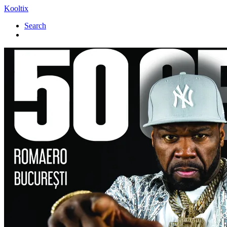
Kooltix
Search