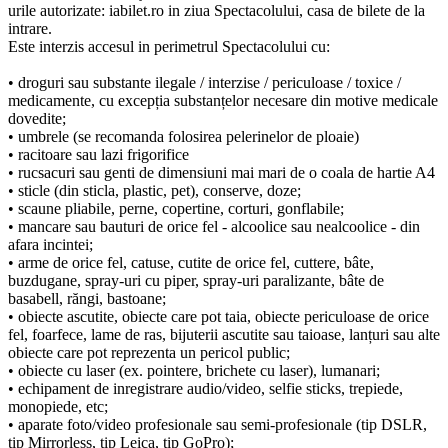
urile autorizate: iabilet.ro in ziua Spectacolului, casa de bilete de la
intrare.
Este interzis accesul in perimetrul Spectacolului cu:
• droguri sau substante ilegale / interzise / periculoase / toxice /
medicamente, cu excepția substanțelor necesare din motive medicale
dovedite;
• umbrele (se recomanda folosirea pelerinelor de ploaie)
• racitoare sau lazi frigorifice
• rucsacuri sau genti de dimensiuni mai mari de o coala de hartie A4
• sticle (din sticla, plastic, pet), conserve, doze;
• scaune pliabile, perne, copertine, corturi, gonflabile;
• mancare sau bauturi de orice fel - alcoolice sau nealcoolice - din
afara incintei;
• arme de orice fel, catuse, cutite de orice fel, cuttere, bâte,
buzdugane, spray-uri cu piper, spray-uri paralizante, bâte de
basabell, răngi, bastoane;
• obiecte ascutite, obiecte care pot taia, obiecte periculoase de orice
fel, foarfece, lame de ras, bijuterii ascutite sau taioase, lanțuri sau alte
obiecte care pot reprezenta un pericol public;
• obiecte cu laser (ex. pointere, brichete cu laser), lumanari;
• echipament de inregistrare audio/video, selfie sticks, trepiede,
monopiede, etc;
• aparate foto/video profesionale sau semi-profesionale (tip DSLR,
tip Mirrorless, tip Leica, tip GoPro);