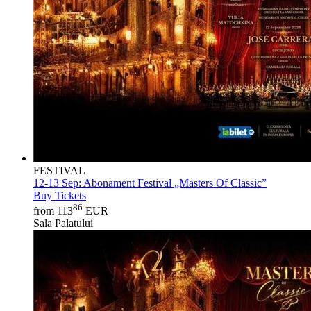
FESTIVAL
12-13 Sep:
Abonament Festival „Masters Of Classic”
Buy Tickets
86
from 113
EUR
Sala Palatului