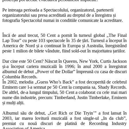
Pe intreaga perioada a Spectacolului, organizatorul, partenerii
organizatorului sau presa acreditată au dreptul de a înregistra și
fotografia Spectacolul numai in conditiile comunicate la acreditare.
Încă de anul trecut, 50 Cent a pornit în turneul global „The Final
Lap Tour” cu peste 103 spectacole în 35 de țări. Turneul a început în
America de Nord și a continuat în Europa și Australia, înregistrând
peste 1 milion de bilete vândute, fiind sold-out în majoritatea țariilor.
Dar cine este 50 Cent? Născut în Queens, New York, Curtis Jackson
și-a început cariera muzicală în 1996; în anul 2000 a înregistrat
albumul de debut „Power of the Dollar” împreună cu casa de discuri
Columbia Records.
În 2002, melodia „Guess Who’s Back” a fost decoperită de celebrul
Eminem care l-a semnat pe 50 Cent la compania sa, Shady Records.
De altfel, de-a lungul timpului, 50 Cent a colaborat cu cele mai mari
nume din industrie, precum: Timberland, Justin Timberlake, Eminem
și mulți alții.
Albumul său de debut, „Get Rich or Die Tryin’” a fost lansat în
2003, iar marea lovitură muzicală a fost single-ul „In da club”,
premiat cu nouă discuri de platină de Recording Industry
Association of America.