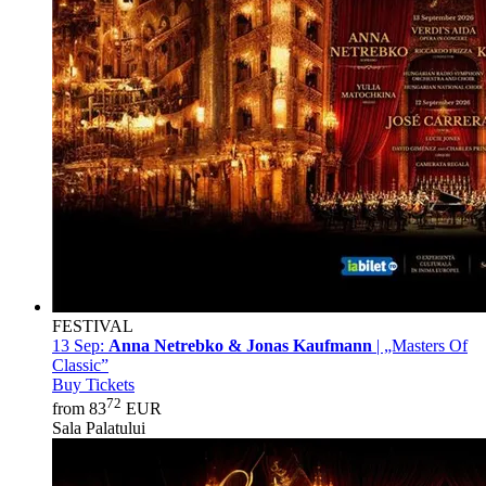
FESTIVAL
13 Sep:
Anna Netrebko & Jonas Kaufmann
| „Masters Of
Classic”
Buy Tickets
72
from 83
EUR
Sala Palatului