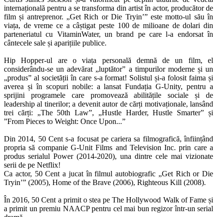
internațională pentru a se transforma din artist în actor, producător de
film și antreprenor. „Get Rich or Die Tryin’” este motto-ul său în
viața, de vreme ce a câștigat peste 100 de milioane de dolari din
parteneriatul cu VitaminWater, un brand pe care l-a endorsat în
cântecele sale și aparițiile publice.
Hip Hopper-ul are o viața personală demnă de un film, el
considerându-se un adevărat „luptător” a timpurilor moderne și un
„produs” al societății în care s-a format! Solistul și-a folosit faima și
averea și în scopuri nobile: a lansat Fundația G-Unity, pentru a
sprijini programele care promovează abilitățile sociale și de
leadership al tinerilor; a devenit autor de cărți motivaționale, lansând
trei cărți: „The 50th Law”, „Hustle Harder, Hustle Smarter” și
”From Pieces to Weight: Once Upon...”
Din 2014, 50 Cent s-a focusat pe cariera sa filmografică, înființând
propria să companie G-Unit Films and Television Inc. prin care a
produs serialul Power (2014-2020), una dintre cele mai vizionate
serii de pe Netflix!
Ca actor, 50 Cent a jucat în filmul autobiografic „Get Rich or Die
Tryin’” (2005), Home of the Brave (2006), Righteous Kill (2008).
În 2016, 50 Cent a primit o stea pe The Hollywood Walk of Fame și
a primit un premiu NAACP pentru cel mai bun regizor într-un serial