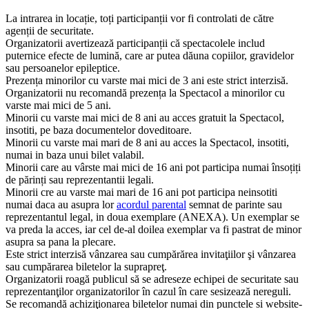
La intrarea in locație, toți participanții vor fi controlati de către
agenții de securitate.
Organizatorii avertizează participanții că spectacolele includ
puternice efecte de lumină, care ar putea dăuna copiilor, gravidelor
sau persoanelor epileptice.
Prezența minorilor cu varste mai mici de 3 ani este strict interzisă.
Organizatorii nu recomandă prezența la Spectacol a minorilor cu
varste mai mici de 5 ani.
Minorii cu varste mai mici de 8 ani au acces gratuit la Spectacol,
insotiti, pe baza documentelor doveditoare.
Minorii cu varste mai mari de 8 ani au acces la Spectacol, insotiti,
numai in baza unui bilet valabil.
Minorii care au vârste mai mici de 16 ani pot participa numai însoțiți
de părinți sau reprezentantii legali.
Minorii cre au varste mai mari de 16 ani pot participa neinsotiti
numai daca au asupra lor
acordul parental
semnat de parinte sau
reprezentantul legal, in doua exemplare (ANEXA). Un exemplar se
va preda la acces, iar cel de-al doilea exemplar va fi pastrat de minor
asupra sa pana la plecare.
Este strict interzisă vânzarea sau cumpărărea invitaţiilor şi vânzarea
sau cumpărarea biletelor la suprapreţ.
Organizatorii roagă publicul să se adreseze echipei de securitate sau
reprezentanţilor organizatorilor în cazul în care sesizează nereguli.
Se recomandă achiziţionarea biletelor numai din punctele si website-