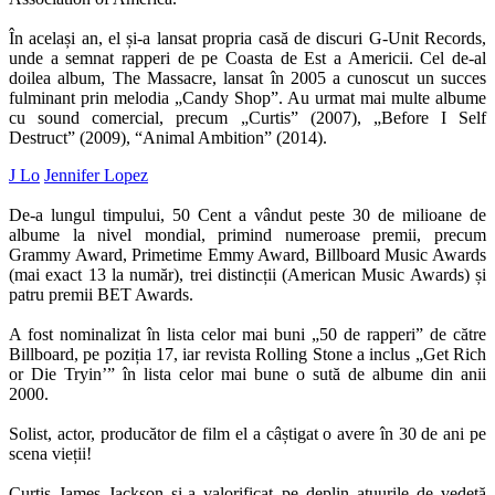
În același an, el și-a lansat propria casă de discuri G-Unit Records,
unde a semnat rapperi de pe Coasta de Est a Americii. Cel de-al
doilea album, The Massacre, lansat în 2005 a cunoscut un succes
fulminant prin melodia „Candy Shop”. Au urmat mai multe albume
cu sound comercial, precum „Curtis” (2007), „Before I Self
Destruct” (2009), “Animal Ambition” (2014).
J Lo
Jennifer Lopez
De-a lungul timpului, 50 Cent a vândut peste 30 de milioane de
albume la nivel mondial, primind numeroase premii, precum
Grammy Award, Primetime Emmy Award, Billboard Music Awards
(mai exact 13 la număr), trei distincții (American Music Awards) și
patru premii BET Awards.
A fost nominalizat în lista celor mai buni „50 de rapperi” de către
Billboard, pe poziția 17, iar revista Rolling Stone a inclus „Get Rich
or Die Tryin’” în lista celor mai bune o sută de albume din anii
2000.
Solist, actor, producător de film el a câștigat o avere în 30 de ani pe
scena vieții!
Curtis James Jackson și-a valorificat pe deplin atuurile de vedetă