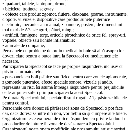
• Ipad-uri, tablete, laptopuri, drone;
• biciclete, trotinete, segway,
• obiecte care produc zgomot, fluiere, claxoane, goarne, instrumente,
clopote, vuvuzele, dispozitive care produc sunete puternice
electronic, mecanic sau manual; • bannere, postere, de dimensiuni
mai mari de A3, steaguri, pături, mingi;
• artificii, fumigene, torțe, articole pirotehnice de orice fel, spray-uri,
vopsele, obiecte sau lichide inflamabile;
• animale de companie;
Persoanele cu probleme de ordin medical trebuie să aibă asupra lor
dovezi clare pentru a putea intra la Spectacol cu medicamentele
necesare.
Participarea la Spectacol se face pe proprie raspundere, inclusiv cu
privire la urmatoarele:
- persoanele cu boli psihice sau fizice pentru care zonele aglomerate,
zgomotele puternice, efecte speciale sonore, vizuale și audio,
reprezintă un risc, își asumă întreaga răspundere pentru prejudiciile
ce le-ar putea suferi prin participarea la acest Spectacol.
Pe durata Spectacolului, spectatorii sunt rugați să își păstreze biletele
pentru control.
Persoanele care doresc să părăsească zona de Spectacol o pot face
dar, dacă doresc să intre din nou, vor trebui să-și cumpere alte bilete.
Organizatorul este exonerat de orice răspundere cu privire la durata
procedurilor de intrare în zona de desfasurare a Spectacolului.
Organizatorul poate opera modificări ale programului artistic (artiști,