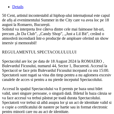
Details
50 Cent, artistul incontestabil al hiphop-ului internațional este capul
de afiș al evenimentului Summer in the City care va avea loc pe 18
august la Romaero, București.
Solistul va interpreta live câteva dintre cele mai faimoase hit-uri,
precum „In Da Club”, „Candy Shop”, „Just a Lil Bit”, creând o
atmosferă incendiară într-o producție de amploare oferind un show
imersiv și memorabil!
REGULAMENTUL SPECTACOLULULUI
Spectacolul are loc pe data de 18 August 2024 la ROMAERO ,
Bulevardul Ficusului, numarul 44, Sector 1, Bucuresti. Accesul la
Spectacol se face prin Bulevardul Ficusului incepand cu ora 15:00.
Spectatorii sunt rugati sa vina din timp pentru a nu aglomera excesiv
canalele de acces si pentru a nu pierde inceputul Spectacolului.
Accesul în spațiul Spectacolului va fi permis pe baza unui bilet
valid, unei singure persoane, o singură dată. Biletul în baza căruia se
va face accesul va trebui păstrat pe toată durata Spectacolului.
Spectatorii vor trebui să aibă asupra lor şi un act de identitate valid si
o copie a certificatului de nastere pe hartie sau in format electronic
pentru minorii care nu au act de identitate.