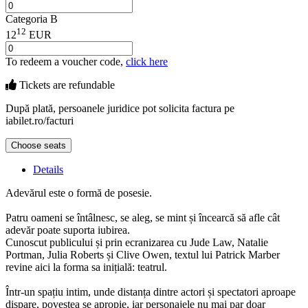
Categoria B
12
12
EUR
To redeem a voucher code,
click here
Tickets are
refundable
După plată, persoanele juridice pot solicita factura pe
iabilet.ro/facturi
Choose seats
Details
Adevărul este o formă de posesie.
Patru oameni se întâlnesc, se aleg, se mint și încearcă să afle cât
adevăr poate suporta iubirea.
Cunoscut publicului și prin ecranizarea cu Jude Law, Natalie
Portman, Julia Roberts și Clive Owen, textul lui Patrick Marber
revine aici la forma sa inițială: teatrul.
Într-un spațiu intim, unde distanța dintre actori și spectatori aproape
dispare, povestea se apropie, iar personajele nu mai par doar