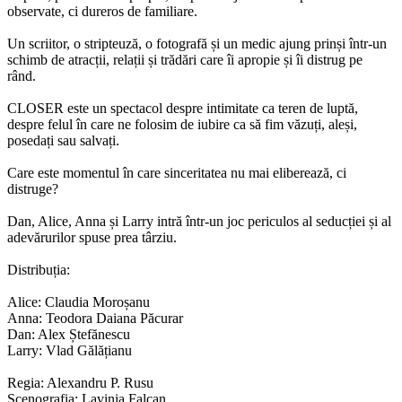
observate, ci dureros de familiare.
Un scriitor, o stripteuză, o fotografă și un medic ajung prinși într-un
schimb de atracții, relații și trădări care îi apropie și îi distrug pe
rând.
CLOSER este un spectacol despre intimitate ca teren de luptă,
despre felul în care ne folosim de iubire ca să fim văzuți, aleși,
posedați sau salvați.
Care este momentul în care sinceritatea nu mai eliberează, ci
distruge?
Dan, Alice, Anna și Larry intră într-un joc periculos al seducției și al
adevărurilor spuse prea târziu.
Distribuția:
Alice: Claudia Moroșanu
Anna: Teodora Daiana Păcurar
Dan: Alex Ștefănescu
Larry: Vlad Gălățianu
Regia: Alexandru P. Rusu
Scenografia: Lavinia Falcan