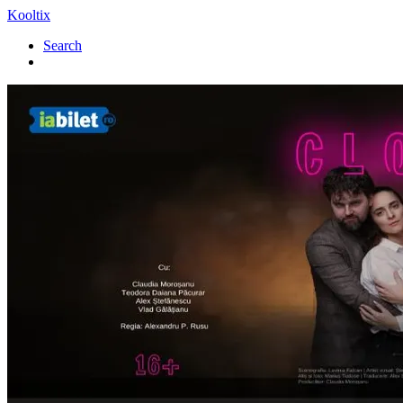
Kooltix
Search