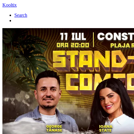
Kooltix
Search