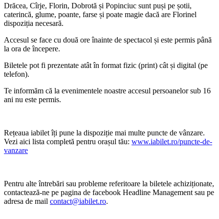
Drăcea, Cîrje, Florin, Dobrotă și Popinciuc sunt puși pe șotii,
caterincă, glume, poante, farse și poate magie dacă are Florinel
dispoziția necesară.
Accesul se face cu două ore înainte de spectacol și este permis până
la ora de începere.
Biletele pot fi prezentate atât în format fizic (print) cât și digital (pe
telefon).
Te informăm că la evenimentele noastre accesul persoanelor sub 16
ani nu este permis.
Rețeaua iabilet îți pune la dispoziție mai multe puncte de vânzare.
Vezi aici lista completă pentru orașul tău:
www.iabilet.ro/puncte-de-
vanzare
Pentru alte întrebări sau probleme referitoare la biletele achiziționate,
contactează-ne pe pagina de facebook Headline Management sau pe
adresa de mail
contact@iabilet.ro
.