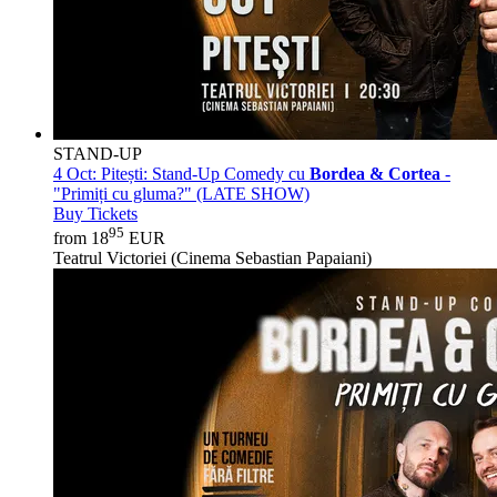
STAND-UP
4 Oct:
Pitești: Stand-Up Comedy cu
Bordea & Cortea
-
"Primiți cu gluma?" (LATE SHOW)
Buy Tickets
95
from 18
EUR
Teatrul Victoriei (Cinema Sebastian Papaiani)