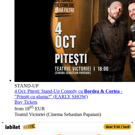
STAND-UP
4 Oct:
Pitești: Stand-Up Comedy cu
Bordea & Cortea
-
"Primiți cu gluma?" (EARLY SHOW)
Buy Tickets
95
from 18
EUR
Teatrul Victoriei (Cinema Sebastian Papaiani)