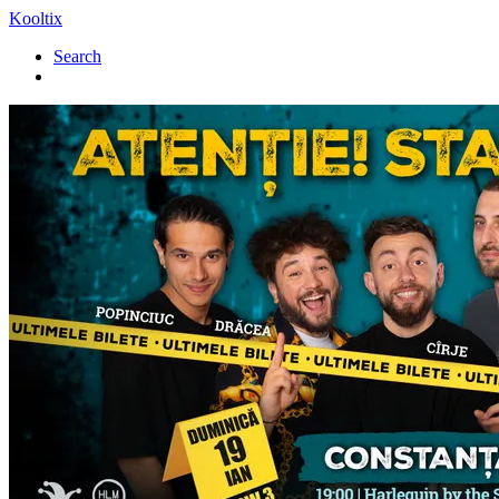
Kooltix
Search