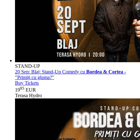
STAND-UP
20 Sep:
Blaj: Stand-Up Comedy cu
Bordea & Cortea
-
"Primiți cu gluma?"
Buy Tickets
95
19
EUR
Terasa Hydro