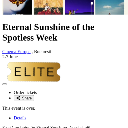
Eternal Sunshine of the
Spotless Week
Cinema Europa
, București
2-7 June
Adaugă
la
Order tickets
favorite
Share
This event is over.
Details
Există un buton în Eternal Sunshine. Apeși și uiți.