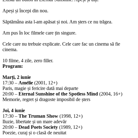
Apeși și începi din nou.
Săptămâna asta l-am apăsat și noi. Am șters ce nu trăgea.
Am pus în loc filmele care țin singure.
Cele care nu trebuie explicate. Cele care fac un cinema să fie
cinema.
10 filme, 4 zile, zero filler.
Program:
Marți, 2 iunie
17:30 –
Amélie
(2001, 12+)
Paris, magie și fericire dată mai departe
20:00 –
Eternal Sunshine of the Spotless Mind
(2004, 16+)
Memorie, regret și dragoste imposibil de șters
Joi, 4 iunie
17:30 –
The Truman Show
(1998, 12+)
Iluzie, libertate și un mare adevăr
20:00 –
Dead Poets Society
(1989, 12+)
Poezie, curaj și o clasă de neuitat