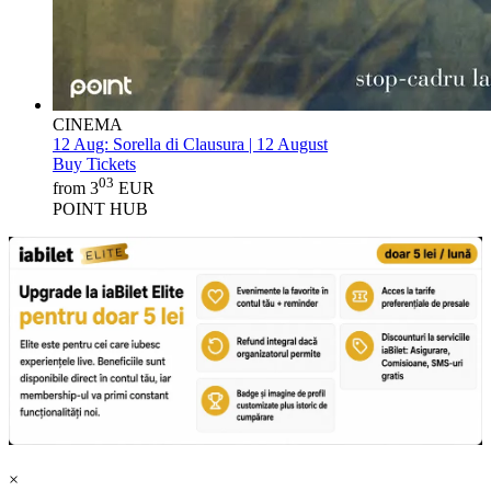
CINEMA
12 Aug:
Sorella di Clausura | 12 August
Buy Tickets
03
from 3
EUR
POINT HUB
×