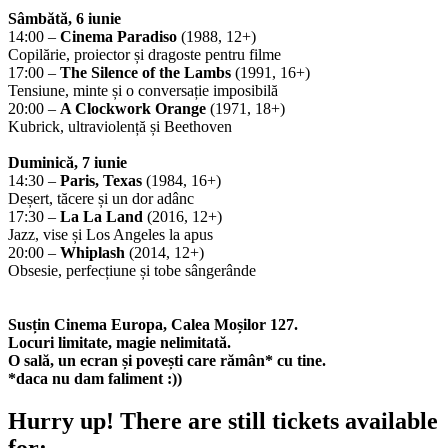
Sâmbătă, 6 iunie
14:00 –
Cinema Paradiso
(1988, 12+)
Copilărie, proiector și dragoste pentru filme
17:00 –
The Silence of the Lambs
(1991, 16+)
Tensiune, minte și o conversație imposibilă
20:00 –
A Clockwork Orange
(1971, 18+)
Kubrick, ultraviolență și Beethoven
Duminică, 7 iunie
14:30 –
Paris, Texas
(1984, 16+)
Deșert, tăcere și un dor adânc
17:30 –
La La Land
(2016, 12+)
Jazz, vise și Los Angeles la apus
20:00 –
Whiplash
(2014, 12+)
Obsesie, perfecțiune și tobe sângerânde
Susțin Cinema Europa, Calea Moșilor 127.
Locuri limitate, magie nelimitată.
O sală, un ecran și povești care rămân* cu tine.
*daca nu dam faliment :))
Hurry up!
There are still tickets available
for: