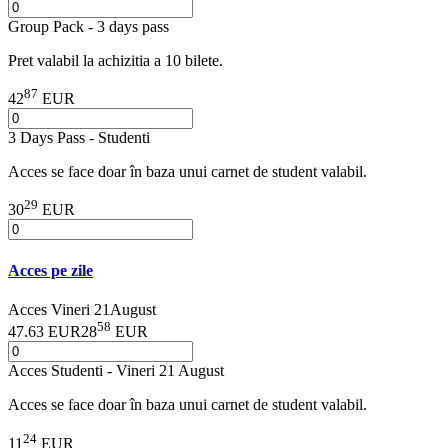
Group Pack - 3 days pass
Pret valabil la achizitia a 10 bilete.
87
42
EUR
3 Days Pass - Studenti
Acces se face doar în baza unui carnet de student valabil.
29
30
EUR
Acces pe zile
Acces Vineri 21August
58
47.63 EUR
28
EUR
Acces Studenti - Vineri 21 August
Acces se face doar în baza unui carnet de student valabil.
24
11
EUR