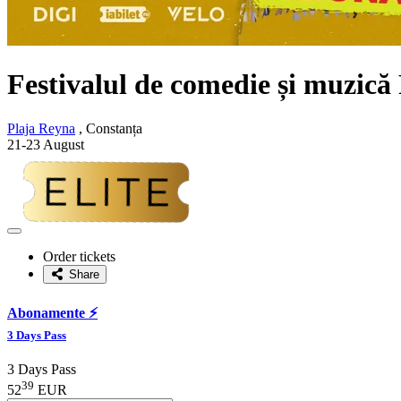
Festivalul de comedie și muzică 
Plaja Reyna
, Constanța
21-23 August
Adaugă
la
Order tickets
favorite
Share
Abonamente ⚡️
3 Days Pass
3 Days Pass
39
52
EUR