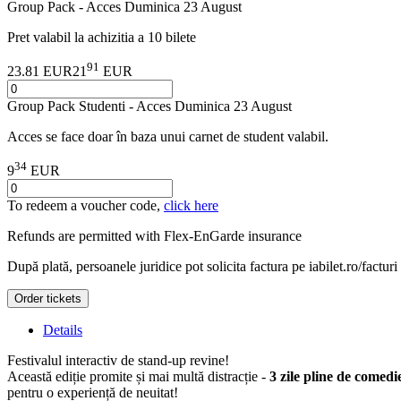
Group Pack - Acces Duminica 23 August
Pret valabil la achizitia a 10 bilete
91
23.81 EUR
21
EUR
Group Pack Studenti - Acces Duminica 23 August
Acces se face doar în baza unui carnet de student valabil.
34
9
EUR
To redeem a voucher code,
click here
Refunds are permitted with
Flex-EnGarde
insurance
După plată, persoanele juridice pot solicita factura pe iabilet.ro/facturi
Order tickets
Details
Festivalul interactiv de stand-up revine!
Această ediție promite și mai multă distracție -
3 zile pline de comedi
pentru o experiență de neuitat!