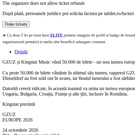
The organizer does not allow ticket refunds
După plată, persoanele juridice pot solicita factura pe iabilet.ro/facturi
Order tickets
☀️ Cu doar 5 lei pe luna fanii
ELITE
primesc imagine de profil si badge de founder
organizatorul permite) si multe alte beneficii adaugate constant.
Details
GZUZ și Kingstar Music vând 50.000 de bilete - un nou turneu europe
Cu peste 50.000 de bilete vândute în ultimul său turneu, rapperul GZ
Düsseldorf au fost sold out în avans, iar finalul turneului a fost sărbă
Datorită cererii ridicate, în această toamnă va urma un turneu europe
Ungaria, Bulgaria, Croația, Franța și alte țări, inclusiv în România.
Kingstar prezintă
GZUZ
EUROPE 2026
24 octombrie 2026