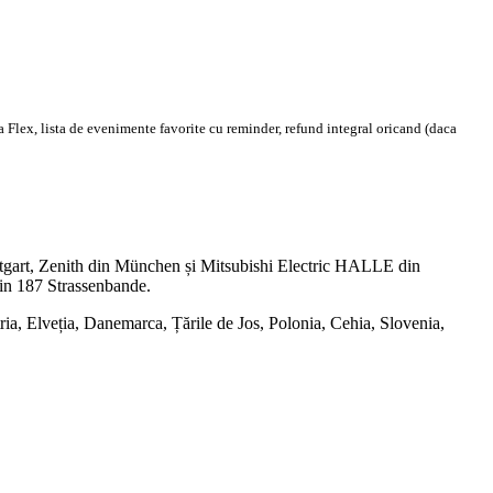
 Flex, lista de evenimente favorite cu reminder, refund integral oricand (daca
uttgart, Zenith din München și Mitsubishi Electric HALLE din
 din 187 Strassenbande.
ria, Elveția, Danemarca, Țările de Jos, Polonia, Cehia, Slovenia,