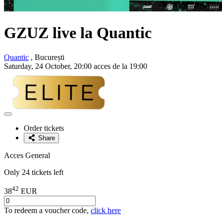
GZUZ live la Quantic
Quantic
, București
Saturday, 24 October, 20:00 acces de la 19:00
Adaugă
la
Order tickets
favorite
Share
Acces General
Only 24 tickets left
42
38
EUR
To redeem a voucher code,
click here