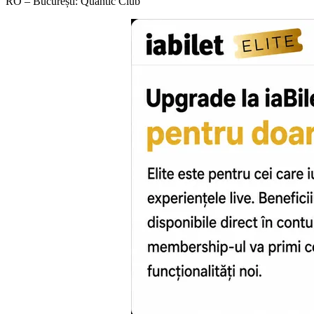
RO – București:
Quantic Club