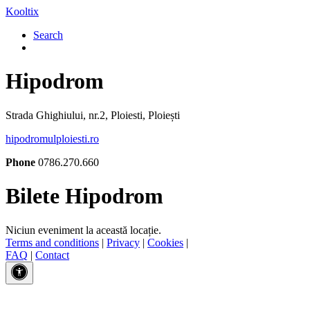
Kooltix
Search
Hipodrom
Strada Ghighiului, nr.2, Ploiesti, Ploiești
hipodromulploiesti.ro
Phone
0786.270.660
Bilete Hipodrom
Niciun eveniment la această locație.
Terms and conditions
|
Privacy
|
Cookies
|
FAQ
|
Contact