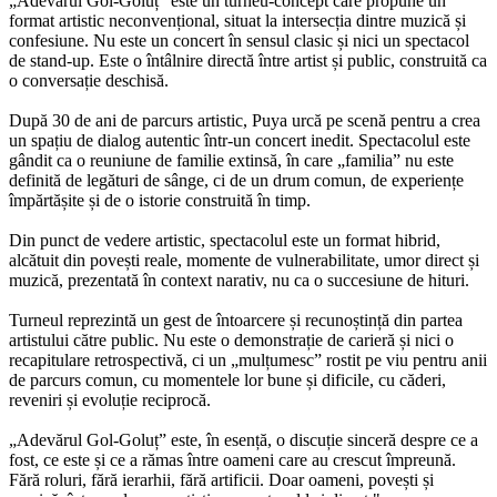
„Adevărul Gol-Goluț” este un turneu-concept care propune un
format artistic neconvențional, situat la intersecția dintre muzică și
confesiune. Nu este un concert în sensul clasic și nici un spectacol
de stand-up. Este o întâlnire directă între artist și public, construită ca
o conversație deschisă.
După 30 de ani de parcurs artistic, Puya urcă pe scenă pentru a crea
un spațiu de dialog autentic într-un concert inedit. Spectacolul este
gândit ca o reuniune de familie extinsă, în care „familia” nu este
definită de legături de sânge, ci de un drum comun, de experiențe
împărtășite și de o istorie construită în timp.
Din punct de vedere artistic, spectacolul este un format hibrid,
alcătuit din povești reale, momente de vulnerabilitate, umor direct și
muzică, prezentată în context narativ, nu ca o succesiune de hituri.
Turneul reprezintă un gest de întoarcere și recunoștință din partea
artistului către public. Nu este o demonstrație de carieră și nici o
recapitulare retrospectivă, ci un „mulțumesc” rostit pe viu pentru anii
de parcurs comun, cu momentele lor bune și dificile, cu căderi,
reveniri și evoluție reciprocă.
„Adevărul Gol-Goluț” este, în esență, o discuție sinceră despre ce a
fost, ce este și ce a rămas între oameni care au crescut împreună.
Fără roluri, fără ierarhii, fără artificii. Doar oameni, povești și