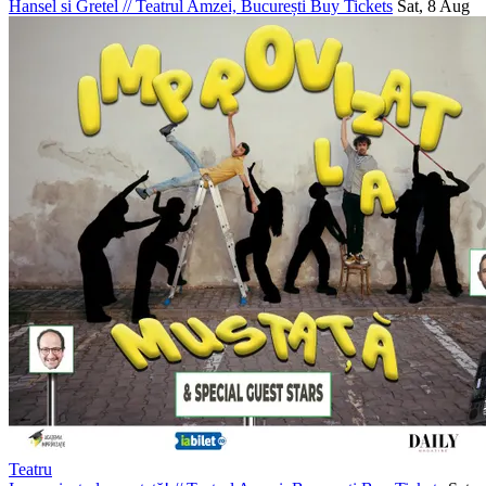
Hansel si Gretel
//
Teatrul Amzei, București
Buy Tickets
Sat, 8 Aug
Teatru