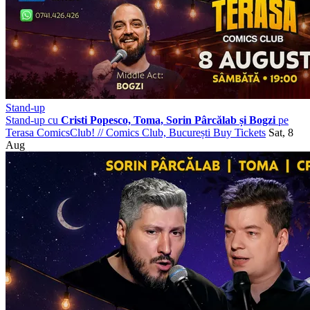
Stand-up
Stand-up cu
Cristi Popesco, Toma, Sorin Pârcălab și Bogzi
pe
Terasa ComicsClub!
//
Comics Club, București
Buy Tickets
Sat, 8
Aug