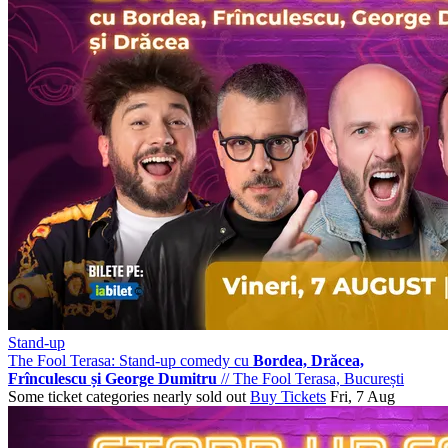
Stand-up
The Fool Terasa: Stand-up comedy cu
Bordea, Drăcea,
Frînculescu și George Dumitru
//
The Fool Terasa, București
Some ticket categories nearly sold out
Buy Tickets
Fri, 7 Aug