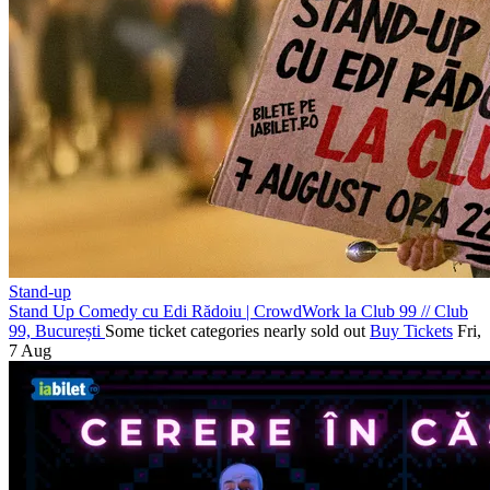
Stand-up
Stand Up Comedy cu Edi Rădoiu | CrowdWork la Club 99
//
Club
99, București
Some ticket categories nearly sold out
Buy Tickets
Fri,
7 Aug