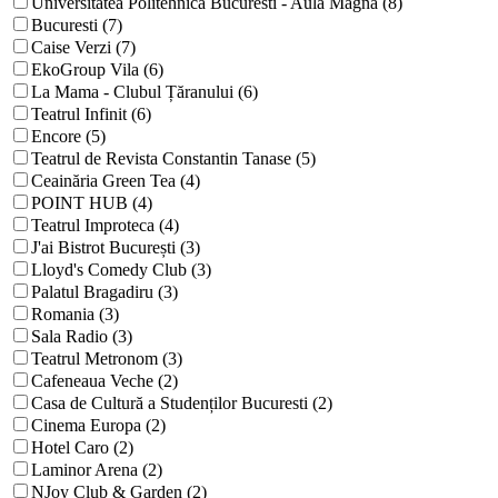
Universitatea Politehnica Bucuresti - Aula Magna (8)
Bucuresti (7)
Caise Verzi (7)
EkoGroup Vila (6)
La Mama - Clubul Țăranului (6)
Teatrul Infinit (6)
Encore (5)
Teatrul de Revista Constantin Tanase (5)
Ceainăria Green Tea (4)
POINT HUB (4)
Teatrul Improteca (4)
J'ai Bistrot București (3)
Lloyd's Comedy Club (3)
Palatul Bragadiru (3)
Romania (3)
Sala Radio (3)
Teatrul Metronom (3)
Cafeneaua Veche (2)
Casa de Cultură a Studenților Bucuresti (2)
Cinema Europa (2)
Hotel Caro (2)
Laminor Arena (2)
NJoy Club & Garden (2)