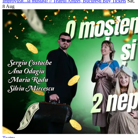
Improvizat...la mustață!
//
Teatrul Amzei, București
Buy Tickets
Sat,
8 Aug
Teatru