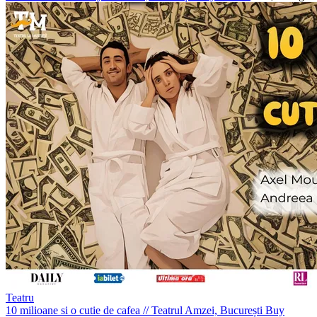
Teatru
10 milioane si o cutie de cafea
//
Teatrul Amzei, București
Buy