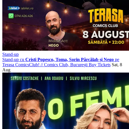
Stand-up
Stand-up cu
Cristi Popesco, Toma, Sorin Pârcălab și Nego
pe
Terasa ComicsClub!
//
Comics Club, București
Buy Tickets
Sat, 8
Aug