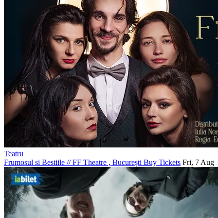
Teatru
Frumosul si Bestiile
//
FF Theatre , București
Buy Tickets
Fri, 7 Aug