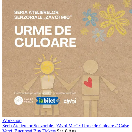
Workshop
Seria Atelierelor Senzoriale „Zăvoi Mic" • Urme de Culoare
//
Caise
Verzi, București
Buy Tickets
Sat, 8 Aug