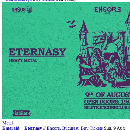
Metal
Emerald + Eternasy
//
Encore, București
Buy Tickets
Sun, 9 Aug