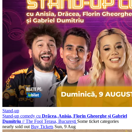
Stand-up
Stand-up comedy cu
Drăcea, Anisia, Florin Gheorghe și Gabriel
Dumitriu
//
The Fool Terasa, București
Some ticket categories
nearly sold out
Buy Tickets
Sun, 9 Aug