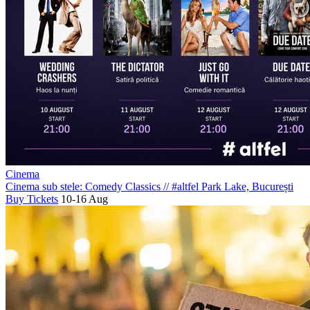
Cinema
Cinema sub stele: Comedy Classics
//
#altfel Park Lake, București
Buy Tickets
10-16 Aug