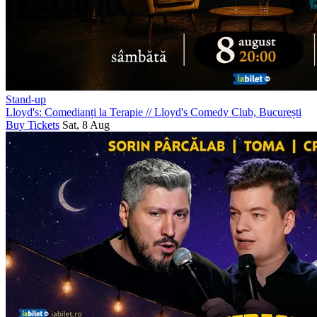
Stand-up
Lloyd's: Comedianți la Terapie
//
Lloyd's Comedy Club, București
Buy Tickets
Sat, 8 Aug