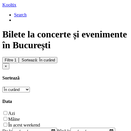
Kooltix
Search
Bilete la concerte și evenimente
în București
Filtre
1
Sortează: În curând
×
Sortează
Data
Azi
Mâine
În acest weekend
De la
Până la