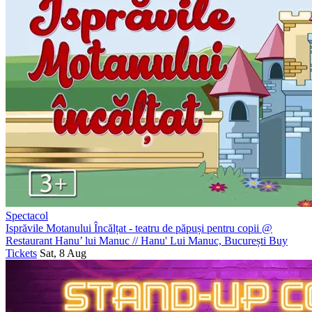
Spectacol
Isprăvile Motanului Încălțat - teatru de păpuși pentru copii @
Restaurant Hanu’ lui Manuc
//
Hanu' Lui Manuc, București
Buy
Tickets
Sat, 8 Aug