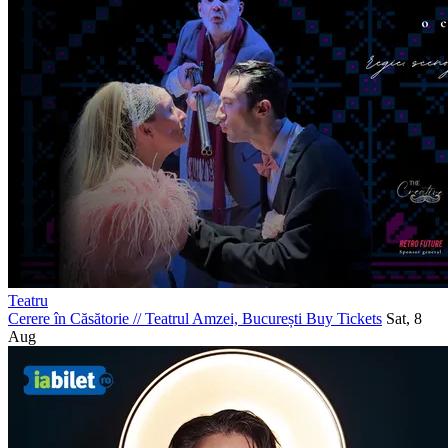
Teatru
Cerere în Căsătorie
//
Teatrul Amzei, București
Buy Tickets
Sat, 8
Aug