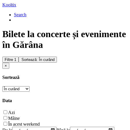
Kooltix
Search
Bilete la concerte și evenimente
în Gărâna
Filtre
1
Sortează: În curând
×
Sortează
Data
Azi
Mâine
În acest weekend
De la
Până la