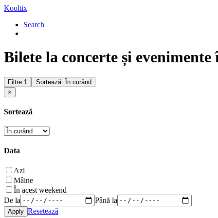
Kooltix
Search
Bilete la concerte și evenimente 
Filtre
1
Sortează: În curând
×
Sortează
Data
Azi
Mâine
În acest weekend
De la
Până la
Resetează