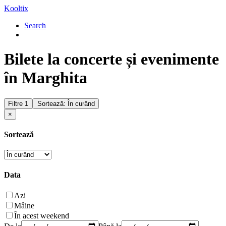
Kooltix
Search
Bilete la concerte și evenimente
în Marghita
Filtre
1
Sortează: În curând
×
Sortează
Data
Azi
Mâine
În acest weekend
De la
Până la