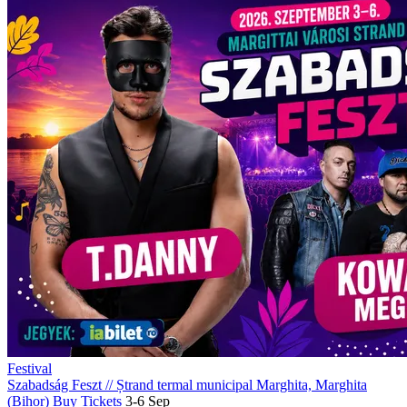
Festival
Szabadság Feszt
//
Ștrand termal municipal Marghita, Marghita
(Bihor)
Buy Tickets
3-6 Sep