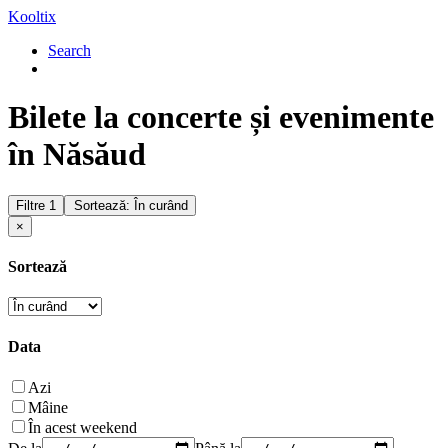
Kooltix
Search
Bilete la concerte și evenimente
în Năsăud
Filtre
1
Sortează: În curând
×
Sortează
Data
Azi
Mâine
În acest weekend
De la
Până la