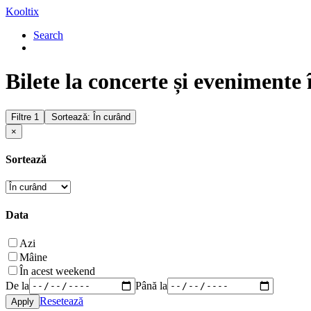
Kooltix
Search
Bilete la concerte și evenimente 
Filtre
1
Sortează: În curând
×
Sortează
Data
Azi
Mâine
În acest weekend
De la
Până la
Resetează