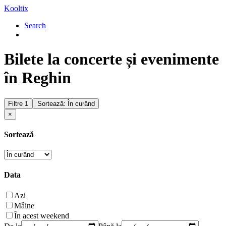
Kooltix
Search
Bilete la concerte și evenimente
în Reghin
Filtre
1
Sortează: În curând
×
Sortează
Data
Azi
Mâine
În acest weekend
De la
Până la