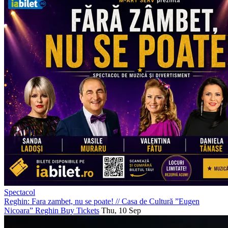
Spectacol
Reghin: Fara zambet, nu se poate!
//
Casa de Cultură ”Eugen
Nicoara” Reghin
Buy Tickets
Thu, 10 Sep