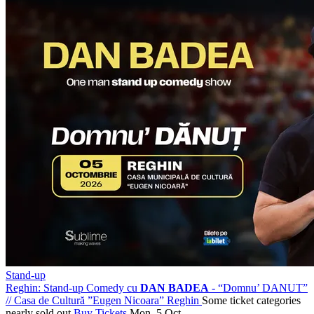
Stand-up
Reghin: Stand-up Comedy cu
DAN BADEA
- “Domnu’ DANUT”
//
Casa de Cultură ”Eugen Nicoara” Reghin
Some ticket categories
nearly sold out
Buy Tickets
Mon, 5 Oct