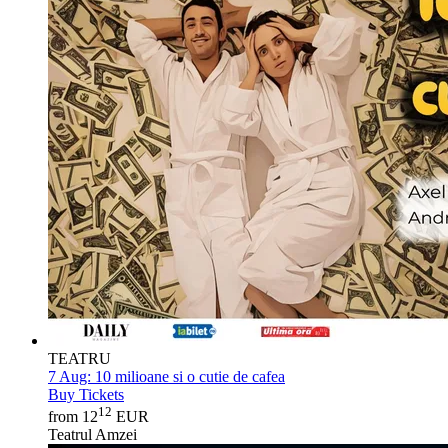
TEATRU
7 Aug:
10 milioane si o cutie de cafea
Buy Tickets
12
from 12
EUR
Teatrul Amzei