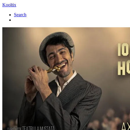
Kooltix
Search