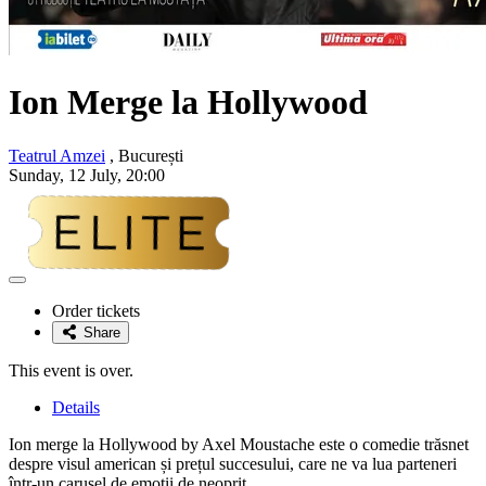
Ion Merge la Hollywood
Teatrul Amzei
, București
Sunday, 12 July, 20:00
Adaugă
la
Order tickets
favorite
Share
This event is over.
Details
Ion merge la Hollywood by Axel Moustache este o comedie trăsnet
despre visul american și prețul succesului, care ne va lua parteneri
într-un carusel de emoții de neoprit.