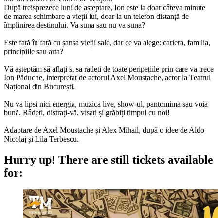
După treisprezece luni de așteptare, Ion este la doar câteva minute
de marea schimbare a vieții lui, doar la un telefon distanță de
împlinirea destinului. Va suna sau nu va suna?
Este față în față cu șansa vieții sale, dar ce va alege: cariera, familia,
principiile sau arta?
Vă așteptăm să aflați si sa radeti de toate peripețiile prin care va trece
Ion Păduche, interpretat de actorul Axel Moustache, actor la Teatrul
Național din București.
Nu va lipsi nici energia, muzica live, show-ul, pantomima sau voia
bună. Râdeți, distrați-vă, visați și grăbiți timpul cu noi!
Adaptare de Axel Moustache și Alex Mihail, după o idee de Aldo
Nicolaj și Lila Terbescu.
Hurry up!
There are still tickets available
for: