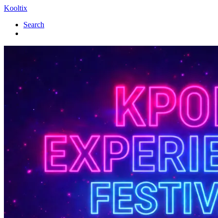
Kooltix
Search