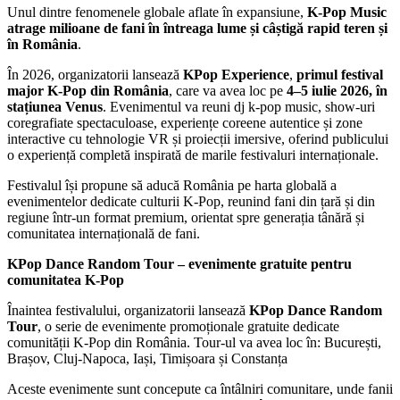
Unul dintre fenomenele globale aflate în expansiune,
K-Pop Music
atrage milioane de
fani în întreaga lume și câștigă rapid teren și
în România
.
În 2026, organizatorii lansează
KPop Experience
,
primul festival
major K-Pop din
România
, care va avea loc pe
4–5
iulie 2026, în
stațiunea Venus
. Evenimentul va reuni dj k-pop music, show-uri
coregrafiate spectaculoase, experiențe coreene autentice și zone
interactive cu tehnologie VR și proiecții imersive, oferind publicului
o experiență completă inspirată de marile festivaluri internaționale.
Festivalul își propune să aducă România pe harta globală a
evenimentelor dedicate culturii K-Pop, reunind fani din țară și din
regiune într-un format premium, orientat spre generația tânără și
comunitatea internațională de fani.
KPop Dance Random Tour – evenimente gratuite pentru
comunitatea K-Pop
Înaintea festivalului, organizatorii lansează
KPop Dance Random
Tour
, o serie de evenimente promoționale gratuite dedicate
comunității K-Pop din România. Tour-ul va avea loc în: București,
Brașov, Cluj-Napoca, Iași, Timișoara și Constanța
Aceste evenimente sunt concepute ca întâlniri comunitare, unde fanii