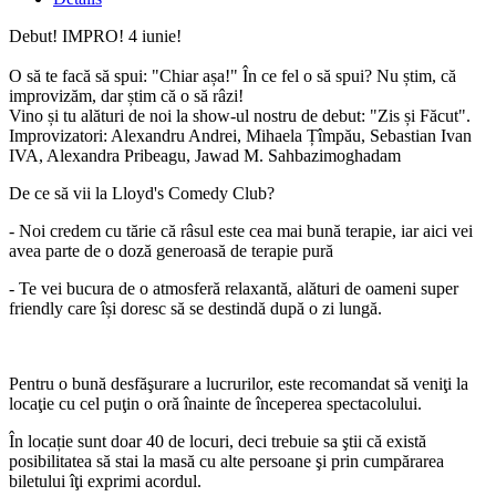
Debut! IMPRO! 4 iunie!
O să te facă să spui: "Chiar așa!" În ce fel o să spui? Nu știm, că
improvizăm, dar știm că o să râzi!
Vino și tu alături de noi la show-ul nostru de debut: "Zis și Făcut".
Improvizatori: Alexandru Andrei, Mihaela Țîmpău, Sebastian Ivan
IVA, Alexandra Pribeagu, Jawad M. Sahbazimoghadam
De ce să vii la Lloyd's Comedy Club?
- Noi credem cu tărie că râsul este cea mai bună terapie, iar aici vei
avea parte de o doză generoasă de terapie pură
- Te vei bucura de o atmosferă relaxantă, alături de oameni super
friendly care își doresc să se destindă după o zi lungă.
Pentru o bună desfăşurare a lucrurilor, este recomandat să veniţi la
locaţie cu cel puţin o oră înainte de începerea spectacolului.
În locație sunt doar 40 de locuri, deci trebuie sa ştii că există
posibilitatea să stai la masă cu alte persoane şi prin cumpărarea
biletului îţi exprimi acordul.