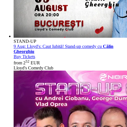
STAND-UP
9 Aug:
Lloyd's: Caut Iubită! Stand-up comedy cu
Călin
Gheorghiu
Buy Tickets
52
from 2
EUR
Lloyd's Comedy Club