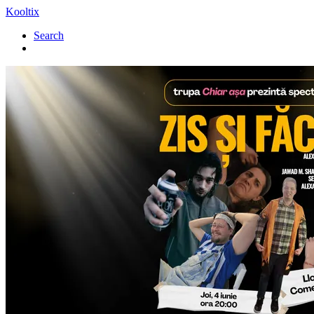
Kooltix
Search