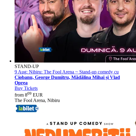
STAND-UP
9 Aug:
Nibiru: The Fool Arena ~ Stand-up comedy cu
Ciobanu, George Dumitru, Mădălina Mihai și Vlad
Oprea
Buy Tickets
09
from 8
EUR
The Fool Arena, Nibiru