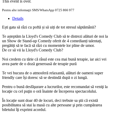
This event is over.
Pentru alte informaţii SMS/WhatsApp 0725 866 977
Details
Ești gata să râzi cu poftă și să uiți de tot stresul săptămânii?
Te așteptăm la Lloyd's Comedy Club să te distrezi alături de noi la
un Show de Stand-up Comedy oferit de 4 comedianți talentați,
pregătiți să te facă să râzi cu momentele lor pline de umor.
De ce să vii la Lloyd's Comedy Club?
Noi credem cu tărie că râsul este cea mai bună terapie, iar aici vei
avea parte de o doză generoasă de terapie pură
Te vei bucura de o atmosferă relaxantă, alături de oameni super
friendly care își doresc să se destindă după o zi lungă.
Pentru o bună desfăşurare a lucrurilor, este recomandat să veniţi la
locaţie cu cel puţin o oră înainte de începerea spectacolului.
În locație sunt doar 40 de locuri, deci trebuie sa ştii că există
posibilitatea să stai la masă cu alte persoane şi prin cumpărarea
biletului îţi exprimi acordul.