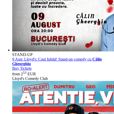
STAND-UP
9 Aug:
Lloyd's: Caut Iubită! Stand-up comedy cu
Călin
Gheorghiu
Buy Tickets
53
from 2
EUR
Lloyd's Comedy Club