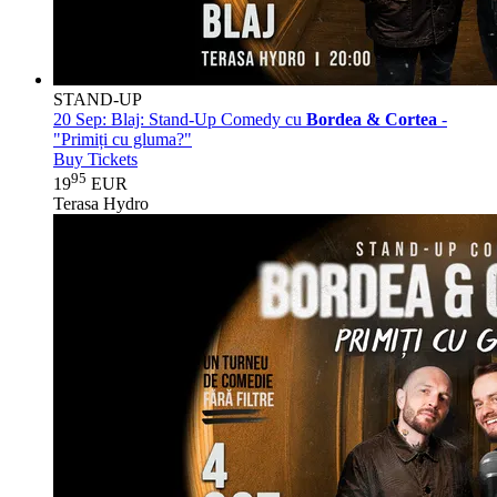
STAND-UP
20 Sep:
Blaj: Stand-Up Comedy cu
Bordea & Cortea
-
"Primiți cu gluma?"
Buy Tickets
95
19
EUR
Terasa Hydro