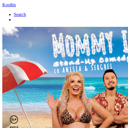
Kooltix
Search