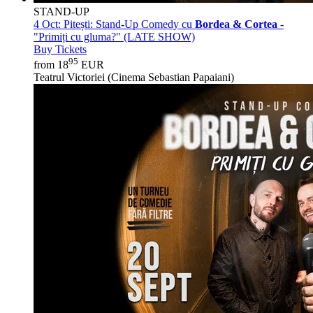
STAND-UP
4 Oct:
Pitești: Stand-Up Comedy cu
Bordea & Cortea
-
"Primiți cu gluma?" (LATE SHOW)
Buy Tickets
95
from 18
EUR
Teatrul Victoriei (Cinema Sebastian Papaiani)