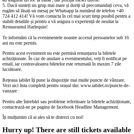
5.⁠ ⁠Dacă sunteți un grup mai mare și doriți să precomandați ceva, vă
rugăm să lăsați un mesaj pe Whatsapp la numărul de telefon +40
724 412 414! Vă vom contacta în cel mai scurt timp posibil pentru a
stabili detaliile și pentru a vă asigura o experiență de neuitat la
Restaurantul Harlequin!
Te informăm că la evenimentele noastre accesul persoanelor sub 16
ani nu este permis.
Pentru acest eveniment nu este permisă renunțarea la biletele
achiziționate. În caz de anulare a evenimentului, veți fi notificat pe
email, iar contravaloarea biletelor este returnată în maxim 7 zile
lucrătoare.
Rețeaua iabilet îți pune la dispoziție mai multe puncte de vânzare.
Vezi aici lista completă pentru orașul tău: www.iabilet.ro/puncte-de-
vanzare
Pentru alte întrebări sau probleme referitoare la biletele achiziționate,
contactează-ne pe pagina de facebook Headline Management.
Îți mulțumim că ai ales să te distrezi cu noi!
Hurry up!
There are still tickets available