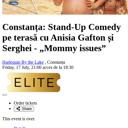
Constanța: Stand-Up Comedy
pe terasă cu
Anisia Gafton și
Serghei
- „Mommy issues”
Harlequin By the Lake
, Constanța
Friday, 17 July, 21:00 acces de la 18:30
Adaugă
la
Order tickets
favorite
Share
This event is over.