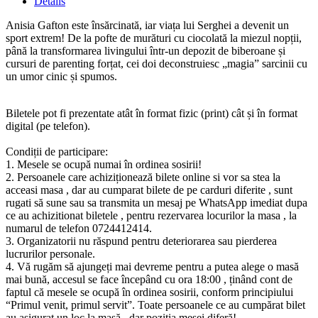
Details
Anisia Gafton este însărcinată, iar viața lui Serghei a devenit un
sport extrem! De la pofte de murături cu ciocolată la miezul nopții,
până la transformarea livingului într-un depozit de biberoane și
cursuri de parenting forțat, cei doi deconstruiesc „magia” sarcinii cu
un umor cinic și spumos.
Biletele pot fi prezentate atât în format fizic (print) cât și în format
digital (pe telefon).
Condiții de participare:
1.⁠ ⁠Mesele se ocupă numai în ordinea sosirii!
2.⁠ ⁠Persoanele care achiziționează bilete online si vor sa stea la
acceasi masa , dar au cumparat bilete de pe carduri diferite , sunt
rugati să sune sau sa transmita un mesaj pe WhatsApp imediat dupa
ce au achizitionat biletele , pentru rezervarea locurilor la masa , la
numarul de telefon 0724412414.
3.⁠ ⁠Organizatorii nu răspund pentru deteriorarea sau pierderea
lucrurilor personale.
4.⁠ ⁠Vă rugăm să ajungeți mai devreme pentru a putea alege o masă
mai bună, accesul se face începând cu ora 18:00 , ținând cont de
faptul că mesele se ocupă în ordinea sosirii, conform principiului
“Primul venit, primul servit”. Toate persoanele ce au cumpărat bilet
au asigurat un loc la masă , dar poziția mesei diferă!