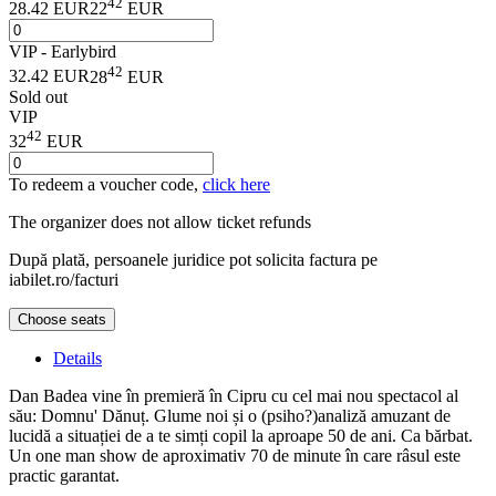
42
28.42 EUR
22
EUR
VIP - Earlybird
42
32.42 EUR
28
EUR
Sold out
VIP
42
32
EUR
To redeem a voucher code,
click here
The organizer does not allow ticket refunds
După plată, persoanele juridice pot solicita factura pe
iabilet.ro/facturi
Choose seats
Details
Dan Badea vine în premieră în Cipru cu cel mai nou spectacol al
său: Domnu' Dănuț. Glume noi și o (psiho?)analiză amuzant de
lucidă a situației de a te simți copil la aproape 50 de ani. Ca bărbat.
Un one man show de aproximativ 70 de minute în care râsul este
practic garantat.