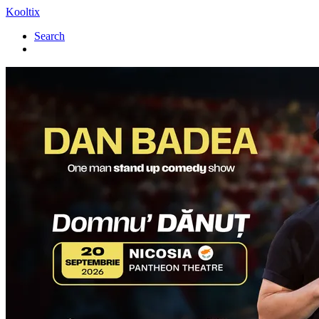
Kooltix
Search