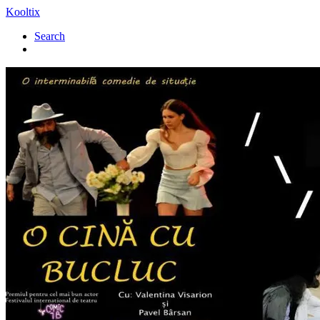
Kooltix
Search