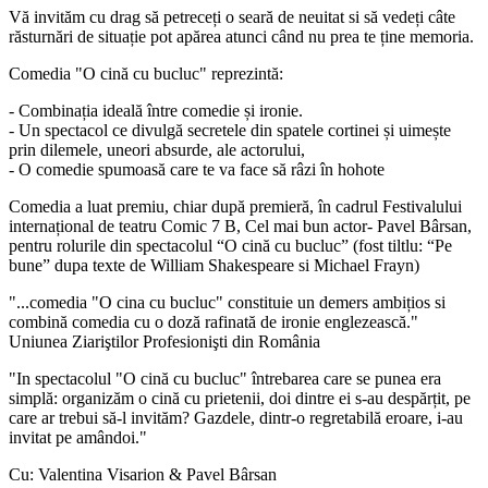
Vă invităm cu drag să petreceți o seară de neuitat si să vedeți câte
răsturnări de situație pot apărea atunci când nu prea te ține memoria.
Comedia "O cină cu bucluc" reprezintă:
- Combinația ideală între comedie și ironie.
- Un spectacol ce divulgă secretele din spatele cortinei și uimește
prin dilemele, uneori absurde, ale actorului,
- O comedie spumoasă care te va face să râzi în hohote
Comedia a luat premiu, chiar după premieră, în cadrul Festivalului
internațional de teatru Comic 7 B, Cel mai bun actor- Pavel Bârsan,
pentru rolurile din spectacolul “O cină cu bucluc” (fost tiltlu: “Pe
bune” dupa texte de William Shakespeare si Michael Frayn)
"...comedia "O cina cu bucluc" constituie un demers ambițios si
combină comedia cu o doză rafinată de ironie englezească."
Uniunea Ziariştilor Profesionişti din România
"In spectacolul "O cină cu bucluc" întrebarea care se punea era
simplă: organizăm o cină cu prietenii, doi dintre ei s-au despărțit, pe
care ar trebui să-l invităm? Gazdele, dintr-o regretabilă eroare, i-au
invitat pe amândoi."
Cu: Valentina Visarion & Pavel Bârsan