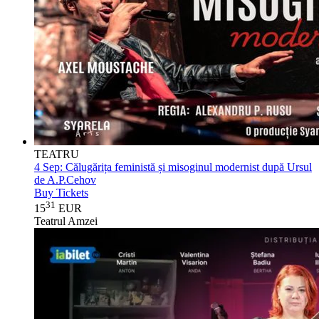
TEATRU
4 Sep:
Călugărița feministă și misoginul modernist după Ursul
de A.P.Cehov
Buy Tickets
31
15
EUR
Teatrul Amzei