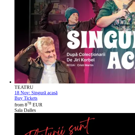
TEATRU
18 Nov:
Singură acasă
Buy Tickets
78
from 8
EUR
Sala Dalles