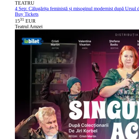
TEATRU
4 Sep:
Călugărița feministă și misoginul modernist după Ursul
Buy Tickets
31
15
EUR
Teatrul Amzei