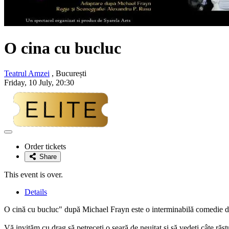
O cina cu bucluc
Teatrul Amzei
, București
Friday, 10 July, 20:30
Adaugă
la
Order tickets
favorite
Share
This event is over.
Details
O cină cu bucluc" după Michael Frayn este o interminabilă comedie de
Vă invităm cu drag să petreceți o seară de neuitat si să vedeți câte răs