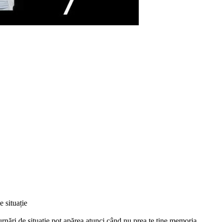
 situație
turnări de situație pot apărea atunci când nu prea te ține memoria.