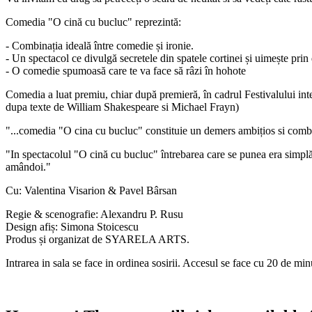
Comedia "O cină cu bucluc" reprezintă:
- Combinația ideală între comedie și ironie.
- Un spectacol ce divulgă secretele din spatele cortinei și uimește prin
- O comedie spumoasă care te va face să râzi în hohote
Comedia a luat premiu, chiar după premieră, în cadrul Festivalului int
dupa texte de William Shakespeare si Michael Frayn)
"...comedia "O cina cu bucluc" constituie un demers ambițios si comb
"In spectacolul "O cină cu bucluc" întrebarea care se punea era simplă: 
amândoi."
Cu: Valentina Visarion & Pavel Bârsan
Regie & scenografie: Alexandru P. Rusu
Design afiș: Simona Stoicescu
Produs și organizat de SYARELA ARTS.
Intrarea in sala se face in ordinea sosirii. Accesul se face cu 20 de mi