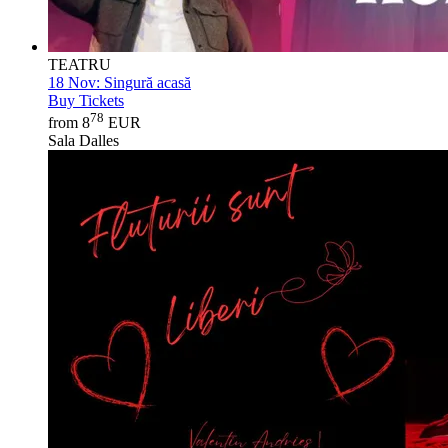
TEATRU
18 Nov:
Singură acasă
Buy Tickets
78
from 8
EUR
Sala Dalles