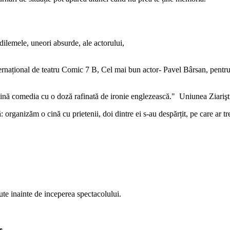
 dilemele, uneori absurde, ale actorului,
ernațional de teatru Comic 7 B, Cel mai bun actor- Pavel Bârsan, pentru 
ină comedia cu o doză rafinată de ironie englezească." Uniunea Ziarişt
organizăm o cină cu prietenii, doi dintre ei s-au despărțit, pe care ar tre
nute inainte de inceperea spectacolului.