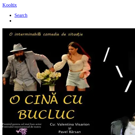
Kooltix
Search