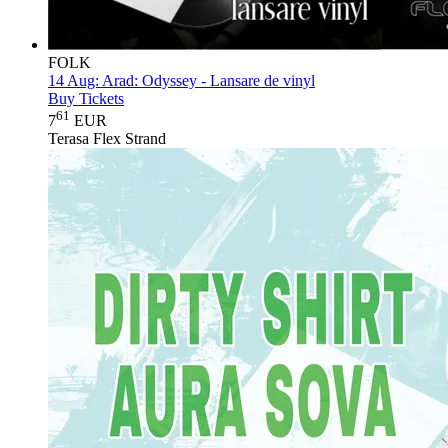
FOLK
14 Aug:
Arad: Odyssey - Lansare de vinyl
Buy Tickets
61
7
EUR
Terasa Flex Strand