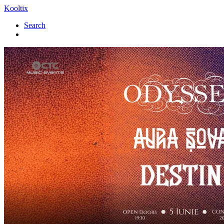
Kooltix
Search