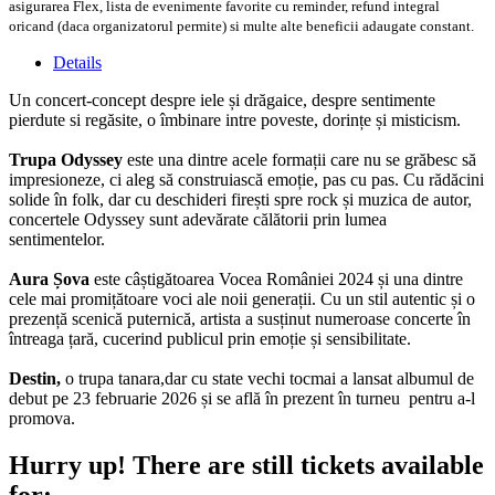
asigurarea Flex, lista de evenimente favorite cu reminder, refund integral
oricand (daca organizatorul permite) si multe alte beneficii adaugate constant.
Details
Un concert-concept despre iele și drăgaice, despre sentimente
pierdute si regăsite, o îmbinare intre poveste, dorințe și misticism.
Trupa Odyssey
este una dintre acele formații care nu se grăbesc să
impresioneze, ci aleg să construiască emoție, pas cu pas. Cu rădăcini
solide în folk, dar cu deschideri firești spre rock și muzica de autor,
concertele Odyssey sunt adevărate călătorii prin lumea
sentimentelor.
Aura Șova
este câștigătoarea Vocea României 2024 și una dintre
cele mai promițătoare voci ale noii generații. Cu un stil autentic și o
prezență scenică puternică, artista a susținut numeroase concerte în
întreaga țară, cucerind publicul prin emoție și sensibilitate.
Destin,
o trupa tanara,dar cu state vechi tocmai a lansat albumul de
debut pe 23 februarie 2026 și se află în prezent în turneu pentru a-l
promova.
Hurry up!
There are still tickets available
for: