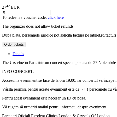
42
27
EUR
To redeem a voucher code,
click here
The organizer does not allow ticket refunds
După plată, persoanele juridice pot solicita factura pe iabilet.ro/facturi
Order tickets
Details
The Urs vine în Paris într-un concert special pe data de 27 Noiembrie
INFO CONCERT:
Accesul la eveniment se face de la ora 19:00, iar concertul va începe l
Vârsta permisă pentru aceste eveniment este de: 7+ ( persoanele cu vâr
Pentru acest eveniment este necesar un ID cu poză.
​​Vă rugăm să urmăriți mailul pentru informații despre eveniment!
Parteneri Oficiali Egodent Clinics London & Crystals Of London