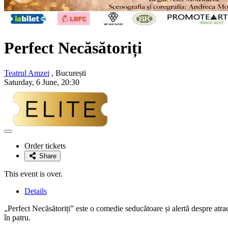
Perfect Necăsătoriți
Teatrul Amzei
, București
Saturday, 6 June, 20:30
Adaugă
la
Order tickets
favorite
Share
This event is over.
Details
„Perfect Necăsătoriți” este o comedie seducătoare și alertă despre atracți
în patru.