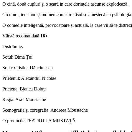
O cină, două cupluri și o seară în care dorințele ascunse explodează.
Cu umor, tensiune și momente în care râsul se amestecă cu psihologia fi
O comedie inteligentă, provocatoare și actuală, la care vii să te distrez
Vârstă recomandată
16+
Distribuție:
Soțul: Dima Țui
Soția: Cristina Dănciulescu
Prietenul: Alexandru Nicolae
Prietena: Bianca Dobre
Regia: Axel Moustache
Scenografia și coregrafia: Andreea Moustache
O producție TEATRU LA MUSTAȚĂ