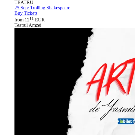
TEATRU
25 Sep:
Trolling Shakespeare
Buy Tickets
11
from 12
EUR
Teatrul Amzei