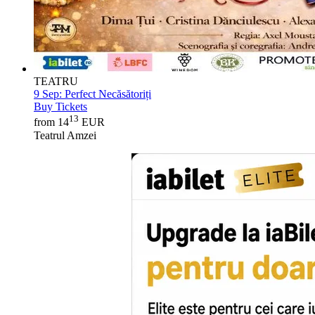
TEATRU
9 Sep:
Perfect Necăsătoriți
Buy Tickets
13
from 14
EUR
Teatrul Amzei