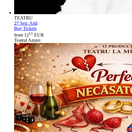
TEATRU
27 Sep:
Artă
Buy Tickets
11
from 12
EUR
Teatrul Amzei