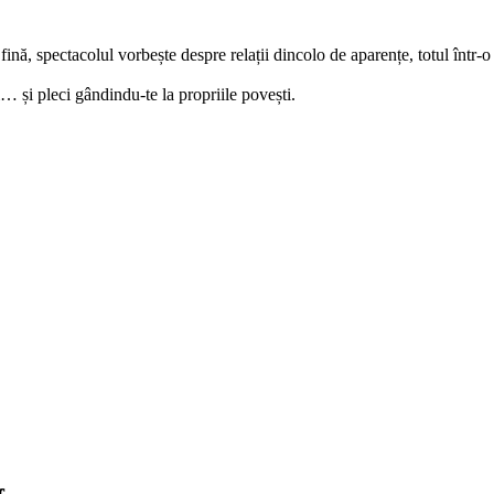
nă, spectacolul vorbește despre relații dincolo de aparențe, totul într-
i… și pleci gândindu-te la propriile povești.