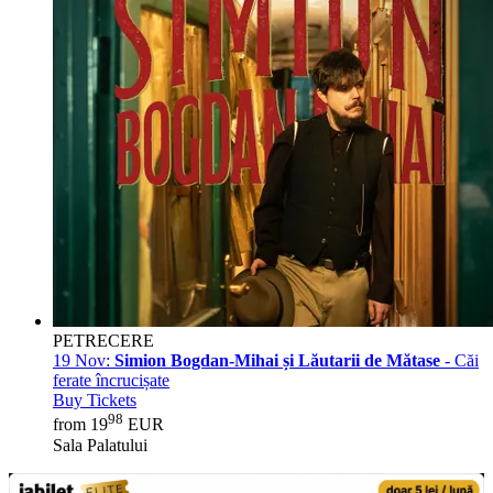
PETRECERE
19 Nov:
Simion Bogdan-Mihai și Lăutarii de Mătase
- Căi
ferate încrucișate
Buy Tickets
98
from 19
EUR
Sala Palatului