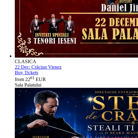
CLASICA
22 Dec:
Crăciun Vienez
Buy Tickets
61
from 22
EUR
Sala Palatului