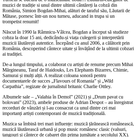
muzici de tradiție si unul dintre ultimii cântăreți la cobză din
România, Simion Bogdan-Mihai, alături de taraful său, Lăutarii de
Mătase, pornesc într-un nou turneu, aducand in trupa si un
trompetist renumit!
Născut în 1990 la Râmnicu-Vâlcea, Bogdan a început să studieze
cobza la doar 15 ani, dedicându-și viața culegerii și interpretării
muzicii lăutărești autentice. Începând cu anul 2006, a călătorit prin
România, descoperind cântece uitate și învățând de la ultimii cobzari
ai tradiției.
De-a lungul timpului, a colaborat cu artiști de renume precum Mihai
Mărgineanu, Taraf de Haidouks, Les Elephants Bizarres, Chimie,
Samurai și mulți alții. A realizat coloana sonoră pentru
documentarele de succes „Flavours of Romania” și „Wild
Carpathia”, regizate de jurnalistul britanic Charlie Ottley.
Albumele sale – „Valahia în Demol” (2021) și „Drum pavat cu
bolovani” (2023), ambele produse de Adrian Despot – au înregistrat
recorduri de vânzări și l-au consacrat ca unul dintre cei mai
importanți artiști contemporani de muzică tradițională.
Muzica sa îmbină trei mari influențe: muzică țărănească românească,
muzică lăutărească urbană și pop music românesc clasic (valsuri,
tangouri și cântece de cabaret din prima jumătate a secolului XX).