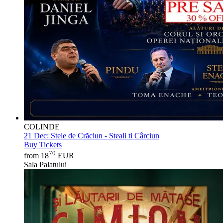
COLINDE
21 Dec:
Stele de Crăciun - Steali ti Cârciun
Buy Tickets
70
from 18
EUR
Sala Palatului