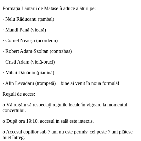
Formația Lăutarii de Mătase îi aduce alături pe:
· Nelu Răducanu (țambal)
· Mandi Pană (vioară)
· Cornel Neacșu (acordeon)
· Robert Adam-Szoltan (contrabas)
· Cristi Adam (violă-braci)
· Mihai Dănăoiu (pianină)
· Alin Levadaru (trompetă) – bine ai venit în noua formulă!
Reguli de acces:
o Vă rugăm să respectați regulile locale în vigoare la momentul
concertului.
o După ora 19:10, accesul în sală este interzis.
o Accesul copiilor sub 7 ani nu este permis; cei peste 7 ani plătesc
bilet întreg.