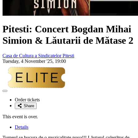
Pitesti: Concert
Bogdan Mihai
Simion & Lăutarii de Mătase 2
Casa de Cultura a Sindicatelor Pitesti
Tuesday, 4 November '25, 19:00
Adaugă
la
Order tickets
favorite
Share
This event is over.
Details
Turneul se bucura de o muzicalitate noua!!! Lăutarul-culegător de