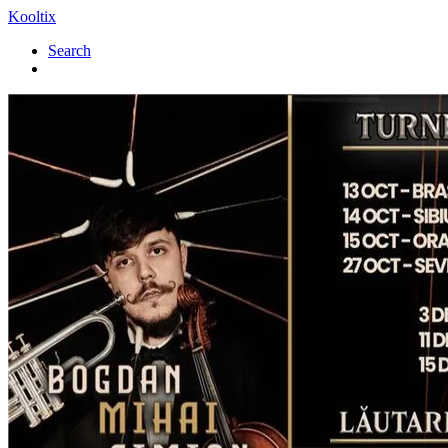
Kooltix
Search