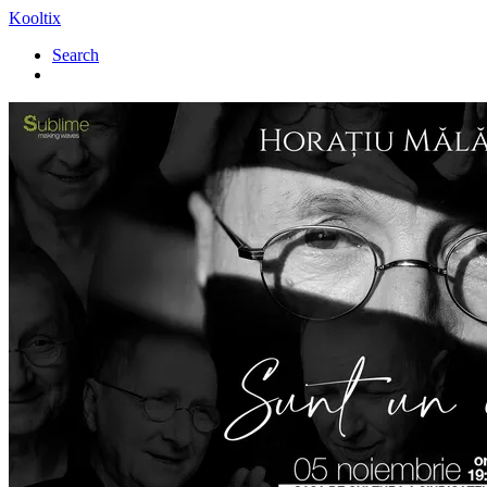
Kooltix
Search