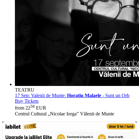
TEATRU
17 Sep:
Valenii de Munte:
Horatiu Malaele
- Sunt un Orb
Buy Tickets
58
from 22
EUR
Centrul Cultural „Nicolae Iorga” Vălenii de Munte