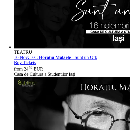
TEATRU
16 Nov:
Iasi:
Horatiu Malaele
- Sunt un Orb
Buy Tickets
49
from 24
EUR
Casa de Cultura a Studentilor Iași