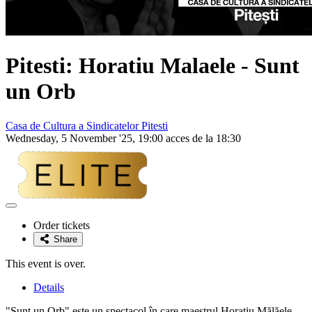
Pitesti:
Horatiu Malaele
- Sunt
un Orb
Casa de Cultura a Sindicatelor Pitesti
Wednesday, 5 November '25, 19:00 acces de la 18:30
Adaugă
la
Order tickets
favorite
Share
This event is over.
Details
"Sunt un Orb" este un spectacol în care maestrul Horațiu Mălăele