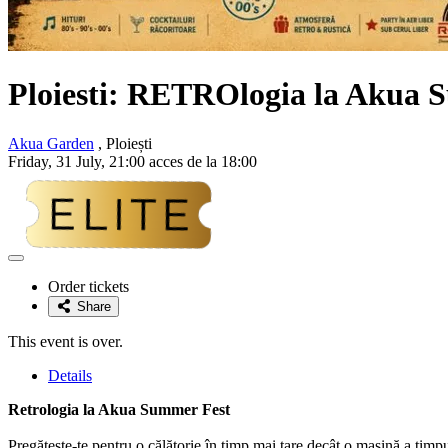
Ploiesti: RETROlogia la Akua 
Akua Garden
, Ploiești
Friday, 31 July, 21:00 acces de la 18:00
Adaugă
la
Order tickets
favorite
Share
This event is over.
Details
Retrologia la Akua Summer Fest
Pregătește-te pentru o călătorie în timp mai tare decât o mașină a timpu