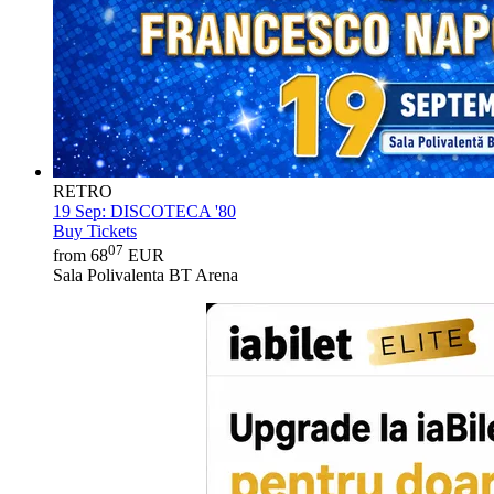
RETRO
19 Sep:
DISCOTECA '80
Buy Tickets
07
from 68
EUR
Sala Polivalenta BT Arena