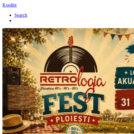
Kooltix
Search