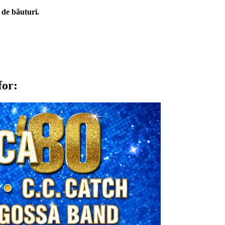
 de băuturi.
for: