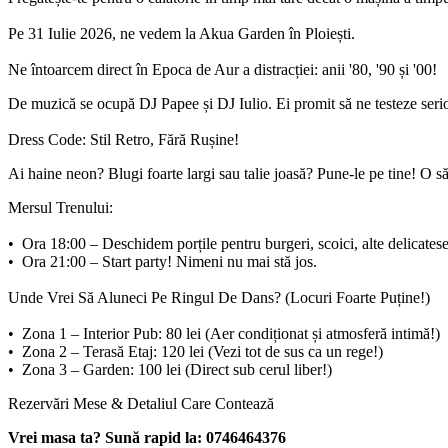
Pe 31 Iulie 2026, ne vedem la Akua Garden în Ploiești.
Ne întoarcem direct în Epoca de Aur a distracției: anii '80, '90 și '00!
De muzică se ocupă DJ Papee și DJ Iulio. Ei promit să ne testeze serios 
Dress Code: Stil Retro, Fără Rușine!
Ai haine neon? Blugi foarte largi sau talie joasă? Pune-le pe tine! O
Mersul Trenului:
•⁠ ⁠Ora 18:00 – Deschidem porțile pentru burgeri, scoici, alte delicates
•⁠ ⁠Ora 21:00 – Start party! Nimeni nu mai stă jos.
Unde Vrei Să Aluneci Pe Ringul De Dans? (Locuri Foarte Puține!)
•⁠ ⁠Zona 1 – Interior Pub: 80 lei (Aer condiționat și atmosferă intimă!)
•⁠ ⁠Zona 2 – Terasă Etaj: 120 lei (Vezi tot de sus ca un rege!)
•⁠ ⁠Zona 3 – Garden: 100 lei (Direct sub cerul liber!)
Rezervări Mese & Detaliul Care Contează
Vrei masa ta? Sună rapid la: 0746464376