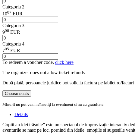
Categoria 2
07
10
EUR
Categoria 3
06
9
EUR
Categoria 4
05
7
EUR
To redeem a voucher code,
click here
The organizer does not allow ticket refunds
După plată, persoanele juridice pot solicita factura pe iabilet.ro/facturi
Choose seats
Minorii nu pot veni neînsoțiți la eveniment și nu au gratuitate.
Details
Copiii au idei trăsnite” este un spectacol de improvizație interactiv dedi
aventurile se nasc pe loc, pornind din ideile, emoțiile și sugestiile veni