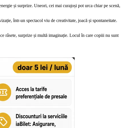
 energie și surprize. Uneori, cei mai curajoși pot urca chiar pe scenă,
ație, într-un spectacol viu de creativitate, joacă și spontaneitate.
duce râsete, surprize și multă imaginație. Locul în care copiii nu sunt