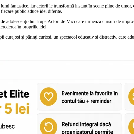
u lumi fantastice, iar actorii le transformă instant în scene pline de umor,
fiecare public aduce idei diferite.
ri de adolescenți din Trupa Actori de Mici care urmează cursuri de improviz
crederea în propriile idei.
pii curajoși și părinți curioși, un spectacol educativ și distractiv, care a