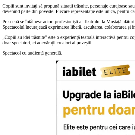
Copiii sunt invitați să propună situații trăsnite, personaje curajoase sa
devenind parte din poveste. Fiecare reprezentație este unică, pentru că 
Pe scenă se întâlnesc actori profesioniști ai Teatrului la Mustață alătu
Spectacolul încurajează exprimarea liberă, ascultarea, colaborarea și în
„Copiii au idei trăsnite” este o experiență teatrală interactivă pentru co
doar spectatori, ci adevărații creatori ai poveștii.
Spectacol cu audiență generală.