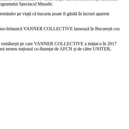
programului Spectacol Musafir.
 reminder pe viață că bucuria poate fi găsită în lucruri aparent
ia româno-britanică VANNER COLLECTIVE lansează în București cea
ății românești pe care VANNER COLLECTIVE a inițiat-o în 2017
l unui turneu național co-finanțat de AFCN și de către UNITER,