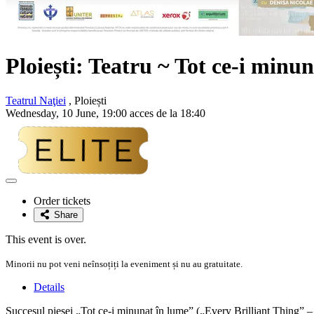
Ploiești: Teatru ~ Tot ce-i minu
Teatrul Naţiei
, Ploiești
Wednesday, 10 June, 19:00 acces de la 18:40
Adaugă
la
Order tickets
favorite
Share
This event is over.
Minorii nu pot veni neînsoțiți la eveniment și nu au gratuitate.
Details
Succesul piesei „Tot ce-i minunat în lume” („Every Brilliant Thing” – t