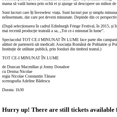
mama să vadă lumea prin ochii ei și ajunge să descopere un milion de 
Sunt lucruri care îți înveselesc viața. Sunt lucruri pur și simplu minuna
neînsemnate, dar care pot deveni minunate. Depinde din ce perspectiv
(După selecționarea în cadrul Edinburgh Fringe Festival, în 2015, 
mai recentă producție teatrală a sa, „Tot ce-i minunat în lume”.
Spectacolul TOT CE-I MINUNAT ÎN LUME face parte din campania de 
alături de partenerii săi medicali: Asociația Română de Psihiatrie și 
Instituție de utilitate publică, prin fonduri din timbrul teatral.)
TOT CE-I MINUNAT ÎN LUME
de Duncan Macmillan și Jonny Donahoe
cu Denisa Nicolae
regia Nicolae Constantin Tănase
scenografia Adeline Bădescu
Durata: 1h30
Hurry up!
There are still tickets available 