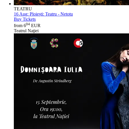
TEATRU
16 Aug:
Ploiești: Teatru - Netotu
Buy Tickets
04
from 6
EUR
Teatrul Naţiei