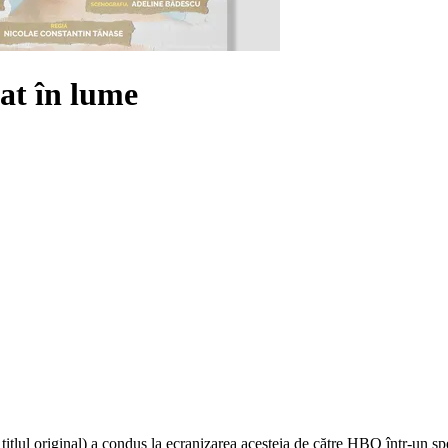
nat în lume
itlul original) a condus la ecranizarea acesteia de către HBO într-un sp