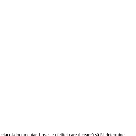
ectacol-documentar. Povestea fetiței care încearcă să își determine