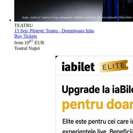
TEATRU
15 Sep:
Ploiești: Teatru - Domnișoara Iulia
Buy Tickets
07
from 10
EUR
Teatrul Naţiei