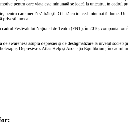
motive pentru care viața este minunată se joacă la unteatru, în cadrul 
te, pentru care merită să trăiești. O listă cu tot ce-i minunat în lume. Un
ă privești lumea.
și în cadrul Festivalului Național de Teatru (FNT), în 2016, compan
awareness asupra depresiei și de destigmatizare la nivelul societ
Psihoterapie, Depresiv.ro, Atlas Help și Asociația Equilibrium, în cadru
for: