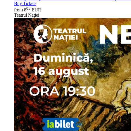
Buy Tickets
05
from 8
EUR
Teatrul Naţiei