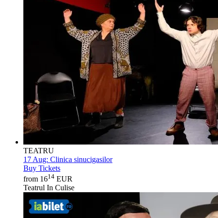
TEATRU
17 Aug:
Clinica sinucigasilor
Buy Tickets
14
from 16
EUR
Teatrul In Culise