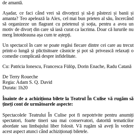
de amantă.
Așadar, ce faci când vrei să divorțezi și să-ți păstrezi și banii și
amanta? Teo apelează la Alex, cel mai bun prieten al său, încercând
să organizeze un flagrant cu prietenul și soția, pentru a avea un
motiv de divorț din care să iasă curat ca lacrima. Doar că lururile nu
merg întotdeauna așa cum te aștepți.
Un spectacol în care se poate regăsi fiecare dintre cei care au trecut
printr-o lungă și plictisitoare căsnicie și pot să privească relaxați o
comedie complicată despre infidelitate.
Cu: Patricia Ionescu, Francesca Fülöp, Dorin Enache, Radu Catană
De
Terry Roueche
Regia:
Adam S. Q. David
Durata: 1h20
Înainte de a achiziționa bilete la Teatrul În Culise vă rugăm să
țineți cont de următoarele aspecte:
Spectacolele Teatrului În Culise pot fi nepotrivite pentru anumiți
spectatori, foarte tineri sau mai conservatori, datorită tematicilor
abordate sau limbajului liber folosit. Vă rugăm să aveți în vedere
acest aspect atunci când achiziționați biletele.