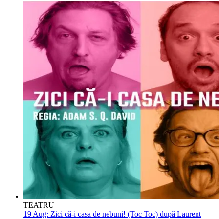
TEATRU
19 Aug:
Zici că-i casa de nebuni! (Toc Toc) după Laurent