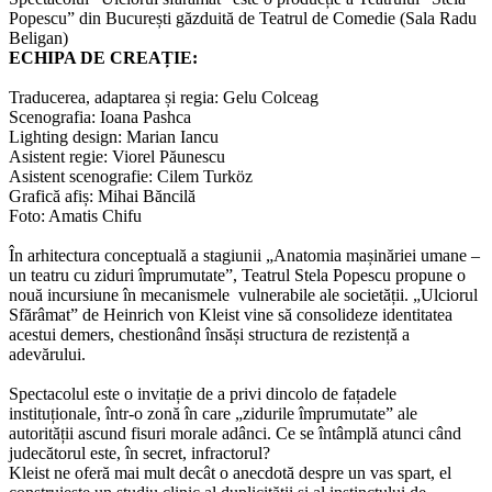
Popescu” din București găzduită de Teatrul de Comedie (Sala Radu
Beligan)
ECHIPA DE CREAȚIE:
Traducerea, adaptarea și regia:
Gelu Colceag
Scenografia:
Ioana Pashca
Lighting design: Marian Iancu
Asistent regie: Viorel Păunescu
Asistent scenografie: Cilem Turköz
Grafică afiș: Mihai Băncilă
Foto: Amatis Chifu
În arhitectura conceptuală a stagiunii
„Anatomia mașinăriei umane –
un teatru cu ziduri împrumutate”
, Teatrul Stela Popescu propune o
nouă incursiune în mecanismele vulnerabile ale societății.
„Ulciorul
Sfărâmat”
de Heinrich von Kleist vine să consolideze identitatea
acestui demers, chestionând însăși structura de rezistență a
adevărului.
Spectacolul este o invitație de a privi dincolo de fațadele
instituționale, într-o zonă în care „zidurile împrumutate” ale
autorității ascund fisuri morale adânci. Ce se întâmplă atunci când
judecătorul este, în secret, infractorul?
Kleist ne oferă mai mult decât o anecdotă despre un vas spart, el