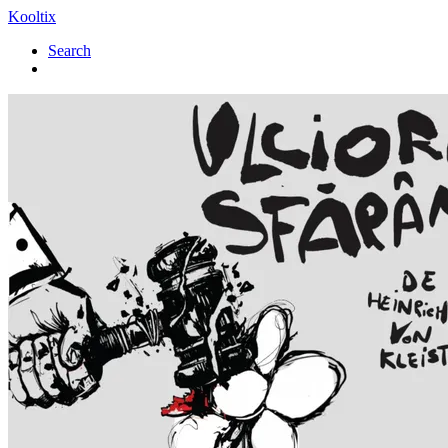
Kooltix
Search