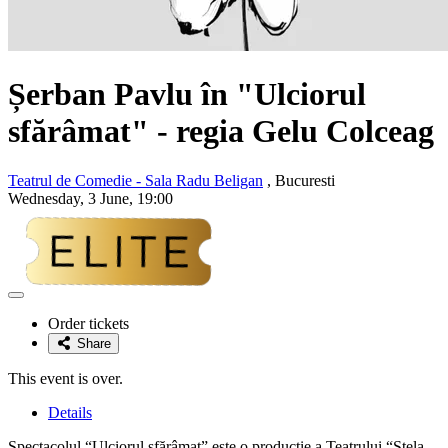
Șerban Pavlu
în "Ulciorul
sfărâmat" - regia Gelu Colceag
Teatrul de Comedie - Sala Radu Beligan
, Bucuresti
Wednesday, 3 June, 19:00
Adaugă
la
Order tickets
favorite
Share
This event is over.
Details
Spectacolul “Ulciorul sfărâmat” este o producție a Teatrului “Stela