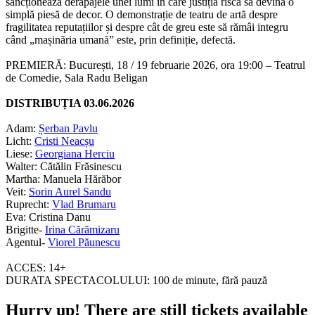
sancționează derapajele unei lumi în care justiția riscă să devină o
simplă piesă de decor. O demonstrație de teatru de artă despre
fragilitatea reputațiilor și despre cât de greu este să rămâi integru
când „mașinăria umană” este, prin definiție, defectă.
PREMIERĂ:
București, 18 / 19 februarie 2026, ora 19:00 – Teatrul
de Comedie, Sala Radu Beligan
DISTRIBUȚIA 03.06.2026
Adam:
Șerban Pavlu
Licht:
Cristi Neacșu
Liese:
Georgiana Herciu
Walter:
Cătălin Frăsinescu
Martha:
Manuela Hărăbor
Veit:
Sorin Aurel Sandu
Ruprecht:
Vlad Brumaru
Eva:
Cristina Danu
Brigitte-
Irina Cărămizaru
Agentul-
Viorel Păunescu
ACCES:
14+
DURATA SPECTACOLULUI:
100 de minute, fără pauză
Hurry up!
There are still tickets available