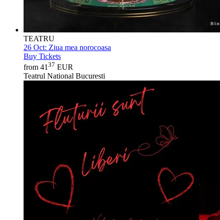
TEATRU
26 Oct:
Ziua mea norocoasa
Buy Tickets
37
from 41
EUR
Teatrul National Bucuresti