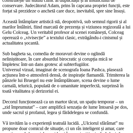
construiește un studiu clinic al duplicității și al instinctului de
conservare. Judecătorul Adam, prins în capcana propriei funcții, este
forțat să prezideze o anchetă care duce, inevitabil, spre sine însuși.
Această întâmplare artistică stă, deopotrivă, sub semnul rigorii și al
marilor întâlniri, fiind marcată de prezența și viziunea regizorală a lui
Gelu Colceag
. Un veritabil profesor al scenei românești, Colceag
operează o „vivisecție” a textului clasic, extrăgându-i cinismul și
actualitatea șocantă.
Sub bagheta sa, comedia de moravuri devine o oglindă
neliniștitoare, în care absurdul birocratic și corupția mică se
împletesc într-un dans grotesc al subterfugiilor.
Universul vizual, imaginat de scenografa
Ioana Pashca
, plasează
acțiunea într-o atmosferă densă, de inspirație flamandă. Trimiterea la
pânzele lui Bruegel nu este întâmplătoare, scena devine o lume
carnală, telurică, populată de o umanitate imperfectă, surprinsă în
toată vitalitatea și derizoriul ei.
Decorul funcționează ca un martor tăcut, un spațiu temporar – un
„zid împrumutat” – care amplifică senzația de lume întoarsă pe dos,
unde sacrul și profanul, legea și fărădelegea se confundă.
Vă invităm la o experiență teatrală lucidă.
„Ulciorul sfărâmat”
nu
propune doar comicul de situație, ci un râs inteligent și amar, care