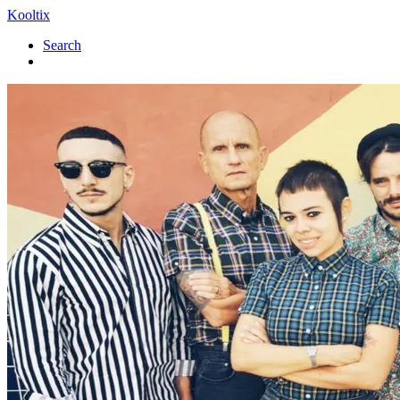
Kooltix
Search