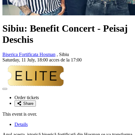
Sibiu: Benefit Concert - Peisaj
Deschis
Biserica Fortificata Hosman
, Sibiu
Saturday, 11 July, 18:00 acces de la 17:00
Adaugă
la
Order tickets
favorite
Share
This event is over.
Details
Anul acesta, istorică biserică fortificată din Hosman se va transforma