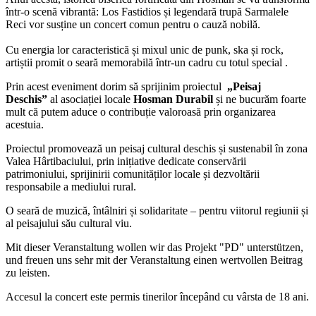
într-o scenă vibrantă: Los Fastidios și legendară trupă Sarmalele
Reci vor susține un concert comun pentru o cauză nobilă.
Cu energia lor caracteristică și mixul unic de punk, ska și rock,
artiștii promit o seară memorabilă într-un cadru cu totul special .
Prin acest eveniment dorim să sprijinim proiectul
„Peisaj
Deschis”
al asociației locale
Hosman Durabil
și ne bucurăm foarte
mult că putem aduce o contribuție valoroasă prin organizarea
acestuia.
Proiectul promovează un peisaj cultural deschis și sustenabil în zona
Valea Hârtibaciului, prin inițiative dedicate conservării
patrimoniului, sprijinirii comunităților locale și dezvoltării
responsabile a mediului rural.
O seară de muzică, întâlniri și solidaritate – pentru viitorul regiunii și
al peisajului său cultural viu.
Mit dieser Veranstaltung wollen wir das Projekt "PD" unterstützen,
und freuen uns sehr mit der Veranstaltung einen wertvollen Beitrag
zu leisten.
Accesul la concert este permis tinerilor începând cu vârsta de 18 ani.