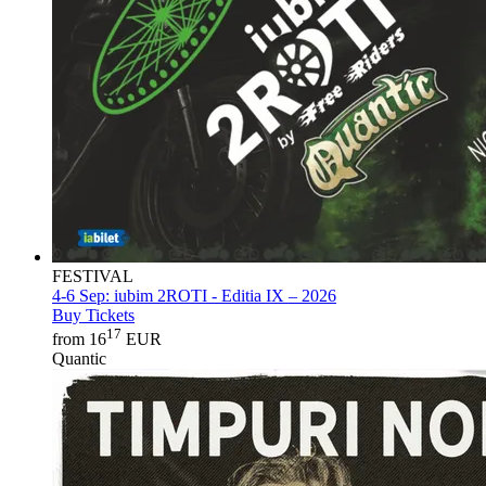
FESTIVAL
4-6 Sep:
iubim 2ROTI - Editia IX – 2026
Buy Tickets
17
from 16
EUR
Quantic