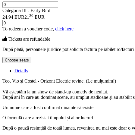
Categoria III - Early Bird
20
24.94 EUR
21
EUR
To redeem a voucher code,
click here
Tickets are
refundable
După plată, persoanele juridice pot solicita factura pe iabilet.ro/facturi
Choose seats
Details
Teo, Vio și Costel - Orizont Electric revine. (Le mulțumim!)
Vă așteptăm la un show de stand-up comedy de neuitat.
După ani în care au dominat scene, au umplut stadioane și au stabilit st
Un nume care a fost confirmat dinainte să existe.
O formulă care a rezistat timpului și altor lucruri.
După o pauză resimțită de toată lumea, revenirea nu mai este doar o v