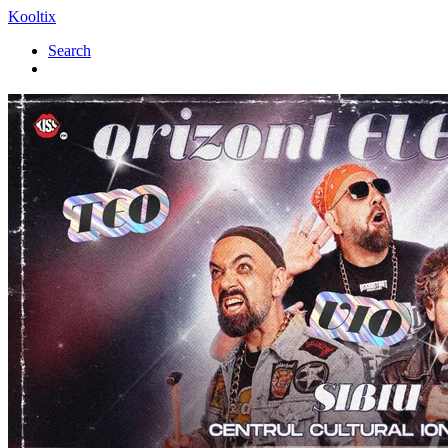
Kooltix
Search