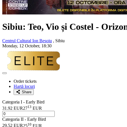
Sibiu:
Teo, Vio și Costel
- Orizo
Centrul Cultural Ion Besoiu
, Sibiu
Monday, 12 October, 18:30
Adaugă
la
Order tickets
favorite
Hartă locuri
Share
Categoria I - Early Bird
13
31.92 EUR
27
EUR
Categoria II - Early Bird
10
29.52 EUR
25
EUR