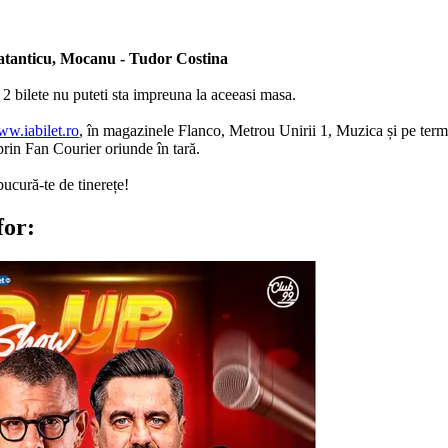
atanticu, Mocanu - Tudor Costina
2 bilete nu puteti sta impreuna la aceeasi masa.
w.iabilet.ro
, în magazinele Flanco, Metrou Unirii 1, Muzica și pe termi
rin Fan Courier oriunde în tară.
bucură-te de tinerețe!
for: