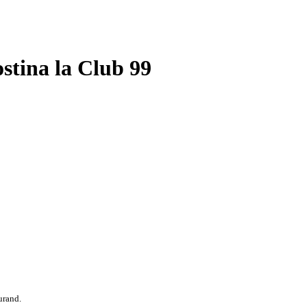
ostina
la Club 99
urand.