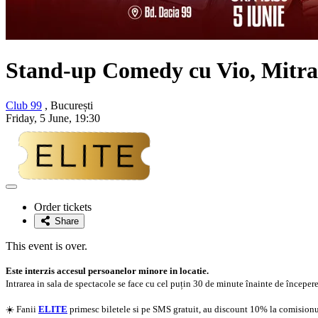
Stand-up Comedy cu
Vio, Mitr
Club 99
, București
Friday, 5 June, 19:30
Adaugă
la
Order tickets
favorite
Share
This event is over.
Este interzis accesul persoanelor minore in locatie.
Intrarea in sala de spectacole se face cu cel puțin 30 de minute înainte de începer
☀️ Fanii
ELITE
primesc biletele si pe SMS gratuit, au discount 10% la comisionul