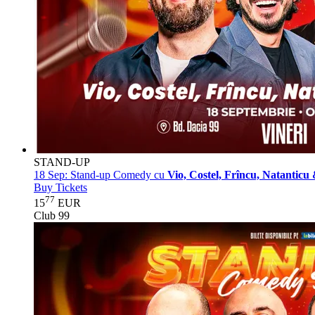
STAND-UP
18 Sep:
Stand-up Comedy cu
Vio, Costel, Frîncu, Natanticu
Buy Tickets
77
15
EUR
Club 99