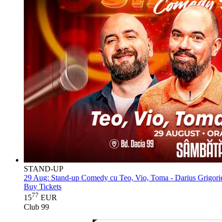
STAND-UP
29 Aug:
Stand-up Comedy cu Teo, Vio, Toma - Darius Grigorie
Buy Tickets
77
15
EUR
Club 99