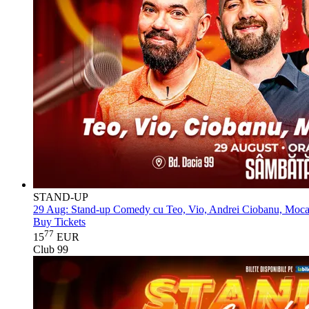
STAND-UP
29 Aug:
Stand-up Comedy cu Teo, Vio, Andrei Ciobanu, Moca
Buy Tickets
77
15
EUR
Club 99