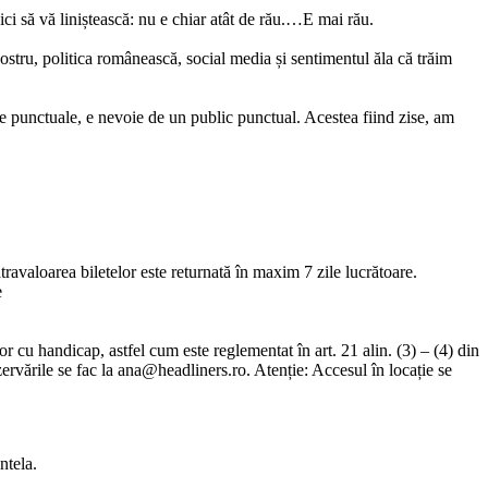
ici să vă liniștească: nu e chiar atât de rău.…E mai rău.
stru, politica românească, social media și sentimentul ăla că trăim
me punctuale, e nevoie de un public punctual. Acestea fiind zise, am
travaloarea biletelor este returnată în maxim 7 zile lucrătoare.
e
r cu handicap, astfel cum este reglementat în art. 21 alin. (3) – (4) din
ervările se fac la
ana@headliners.ro
. Atenție: Accesul în locație se
ntela.