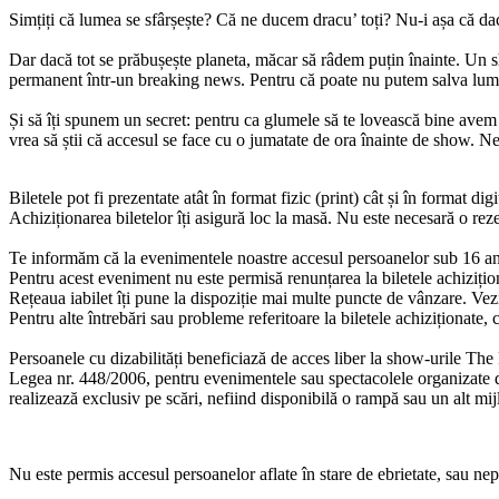
Simțiți că lumea se sfârșește? Că ne ducem dracu’ toți? Nu-i așa că dacă
Dar dacă tot se prăbușește planeta, măcar să râdem puțin înainte. Un s
permanent într-un breaking news. Pentru că poate nu putem salva lum
Și să îți spunem un secret: pentru ca glumele să te lovească bine avem
vrea să știi că accesul se face cu o jumatate de ora înainte de show. N
Biletele pot fi prezentate atât în format fizic (print) cât și în format digi
Achiziționarea biletelor îți asigură loc la masă. Nu este necesară o rez
Te informăm că la evenimentele noastre accesul persoanelor sub 16 an
Pentru acest eveniment nu este permisă renunțarea la biletele achiziționa
Rețeaua iabilet îți pune la dispoziție mai multe puncte de vânzare. Vez
Pentru alte întrebări sau probleme referitoare la biletele achiziționat
Persoanele cu dizabilități beneficiază de acces liber la show-urile The 
Legea nr. 448/2006, pentru evenimentele sau spectacolele organizate de n
realizează exclusiv pe scări, nefiind disponibilă o rampă sau un alt mij
Nu este permis accesul persoanelor aflate în stare de ebrietate, sau ne