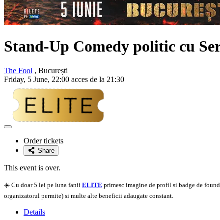
Stand-Up Comedy politic cu
Se
The Fool
, București
Friday, 5 June, 22:00 acces de la 21:30
Adaugă
la
Order tickets
favorite
Share
This event is over.
☀️ Cu doar 5 lei pe luna fanii
ELITE
primesc imagine de profil si badge de founder
organizatorul permite) si multe alte beneficii adaugate constant.
Details