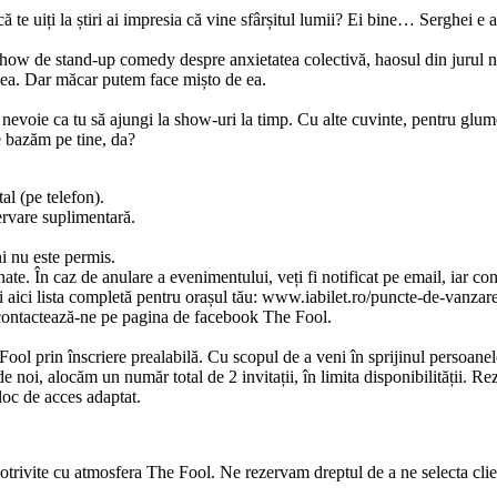
 te uiți la știri ai impresia că vine sfârșitul lumii? Ei bine… Serghei e a
how de stand-up comedy despre anxietatea colectivă, haosul din jurul no
ea. Dar măcar putem face mișto de ea.
 nevoie ca tu să ajungi la show-uri la timp. Cu alte cuvinte, pentru glu
e bazăm pe tine, da?
tal (pe telefon).
ervare suplimentară.
i nu este permis.
te. În caz de anulare a evenimentului, veți fi notificat pe email, iar con
i aici lista completă pentru orașul tău: www.iabilet.ro/puncte-de-vanzar
e, contactează-ne pe pagina de facebook The Fool.
Fool prin înscriere prealabilă. Cu scopul de a veni în sprijinul persoanelo
oi, alocăm un număr total de 2 invitații, în limita disponibilității. Rez
loc de acces adaptat.
potrivite cu atmosfera The Fool. Ne rezervam dreptul de a ne selecta clie