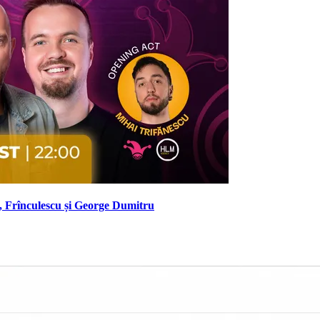
 Frînculescu și George Dumitru