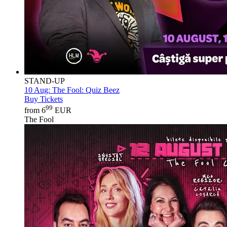
STAND-UP
10 Aug:
The Fool: Quiz Beez
Buy Tickets
99
from 6
EUR
The Fool