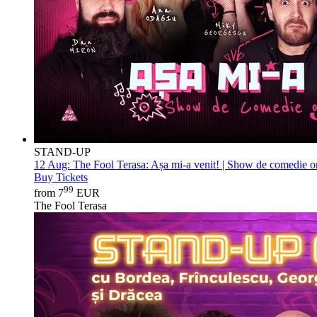
STAND-UP
12 Aug:
The Fool Terasa: Așa mi-a venit! | Show de comedie on
Buy Tickets
99
from 7
EUR
The Fool Terasa