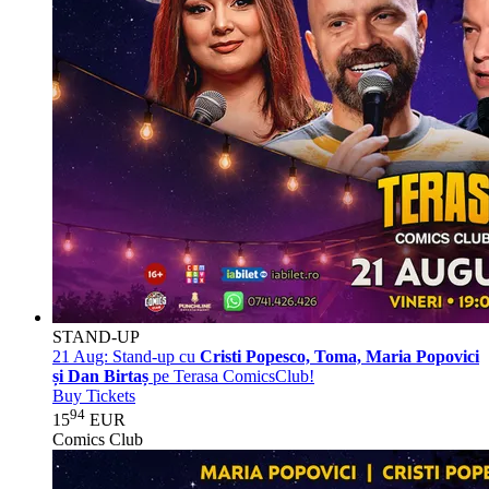
STAND-UP
21 Aug:
Stand-up cu
Cristi Popesco, Toma, Maria Popovici
și Dan Birtaș
pe Terasa ComicsClub!
Buy Tickets
94
15
EUR
Comics Club