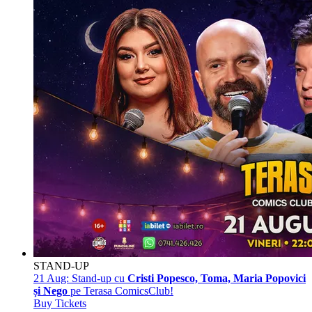
STAND-UP
21 Aug:
Stand-up cu
Cristi Popesco, Toma, Maria Popovici
și Nego
pe Terasa ComicsClub!
Buy Tickets