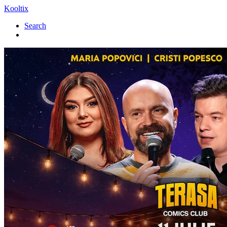
Kooltix
Search