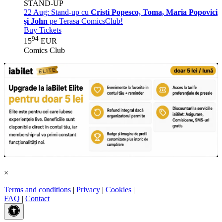
STAND-UP
22 Aug:
Stand-up cu
Cristi Popesco, Toma, Maria Popovici
și John
pe Terasa ComicsClub!
Buy Tickets
94
15
EUR
Comics Club
×
Terms and conditions
|
Privacy
|
Cookies
|
FAQ
|
Contact