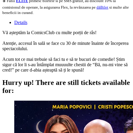
☀️ Fanii
ELITE
primesc biletele si pe SMS gratuit, au discount 10% la
comisionul de operare, la asigurarea Flex, la revânzarea pe
dăBilet
si multe alte
beneficii in curand.
Details
Vă așteptăm la ComicsClub cu multe porții de râs!
Atenție, accesul în sală se face cu 30 de minute înainte de începerea
spectacolului.
Acum tot ce mai trebuie să faci tu e să te bucuri de comedie! Știm
sigur că lor li s-au întâmplat muuuulte chestii de “Bă, nu-mi vine să
cred!” pe care d-abia așteaptă să ți le spună!
Hurry up!
There are still tickets available
for: