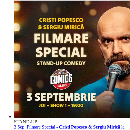
STAND-UP
3 Sep:
Filmare Special -
Cristi Popesco & Sergiu Mirică
la