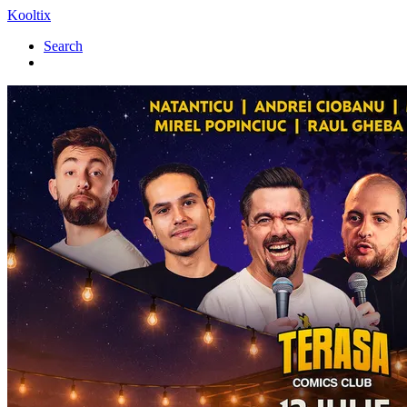
Kooltix
Search