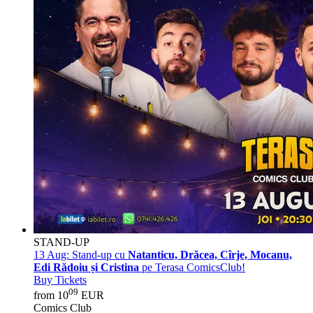
STAND-UP
13 Aug:
Stand-up cu
Natanticu, Drăcea, Cîrje, Mocanu,
Edi Rădoiu și Cristina
pe Terasa ComicsClub!
Buy Tickets
09
from 10
EUR
Comics Club