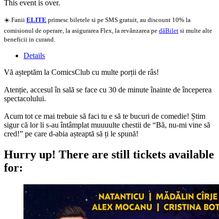
This event is over.
☀️ Fanii
ELITE
primesc biletele si pe SMS gratuit, au discount 10% la
comisionul de operare, la asigurarea Flex, la revânzarea pe
dăBilet
si multe alte
beneficii in curand.
Details
Vă așteptăm la ComicsClub cu multe porții de râs!
Atenție, accesul în sală se face cu 30 de minute înainte de începerea
spectacolului.
Acum tot ce mai trebuie să faci tu e să te bucuri de comedie! Știm
sigur că lor li s-au întâmplat muuuulte chestii de “Bă, nu-mi vine să
cred!” pe care d-abia așteaptă să ți le spună!
Hurry up!
There are still tickets available
for: