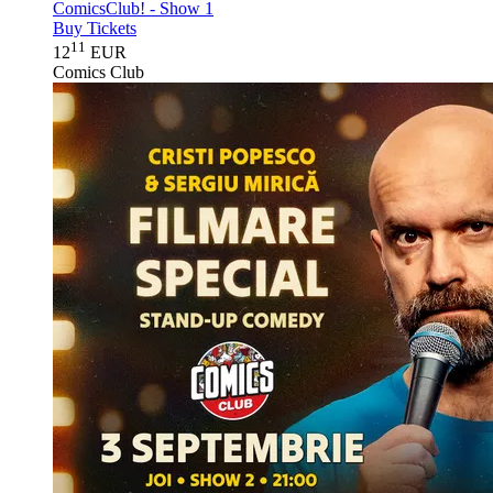
ComicsClub! - Show 1
Buy Tickets
11
12
EUR
Comics Club