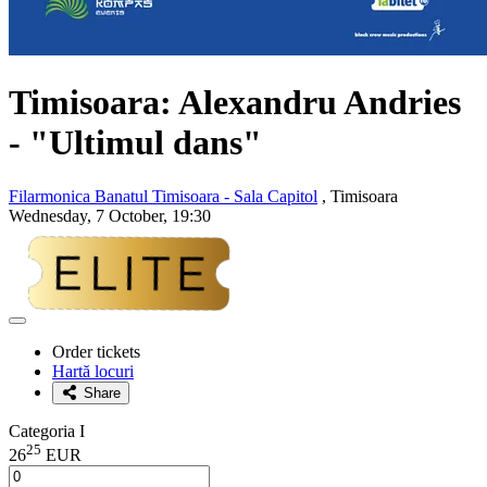
Timisoara: Alexandru Andries
- "Ultimul dans"
Filarmonica Banatul Timisoara - Sala Capitol
, Timisoara
Wednesday, 7 October, 19:30
Adaugă
la
Order tickets
favorite
Hartă locuri
Share
Categoria I
25
26
EUR