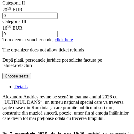
Categoria II
19
20
EUR
Categoria III
16
16
EUR
To redeem a voucher code,
click here
The organizer does not allow ticket refunds
După plată, persoanele juridice pot solicita factura pe
iabilet.ro/facturi
Choose seats
Details
Alexandru Andrieș revine pe scenă în toamna anului 2026 cu
„ULTIMUL DANS”, un turneu național special care va traversa
șapte orașe din România și care promite publicului seri rare,
construite din muzică sinceră, poezie, umor fin și emoția întâlnirilor
care devin tot mai prețioase odată cu trecerea timpului.
Pe
7 octombrie 2026, de la ora 19:30
, artistul va concerta la