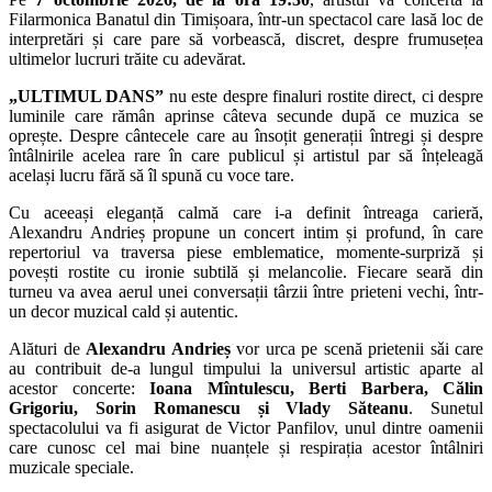
Filarmonica Banatul din Timișoara, într-un spectacol care lasă loc de
interpretări și care pare să vorbească, discret, despre frumusețea
ultimelor lucruri trăite cu adevărat.
„ULTIMUL DANS”
nu este despre finaluri rostite direct, ci despre
luminile care rămân aprinse câteva secunde după ce muzica se
oprește. Despre cântecele care au însoțit generații întregi și despre
întâlnirile acelea rare în care publicul și artistul par să înțeleagă
același lucru fără să îl spună cu voce tare.
Cu aceeași eleganță calmă care i-a definit întreaga carieră,
Alexandru Andrieș propune un concert intim și profund, în care
repertoriul va traversa piese emblematice, momente-surpriză și
povești rostite cu ironie subtilă și melancolie. Fiecare seară din
turneu va avea aerul unei conversații târzii între prieteni vechi, într-
un decor muzical cald și autentic.
Alături de
Alexandru Andrieș
vor urca pe scenă prietenii sǎi care
au contribuit de-a lungul timpului la universul artistic aparte al
acestor concerte:
Ioana Mîntulescu, Berti Barbera, Călin
Grigoriu, Sorin Romanescu și Vlady Săteanu
. Sunetul
spectacolului va fi asigurat de Victor Panfilov, unul dintre oamenii
care cunosc cel mai bine nuanțele și respirația acestor întâlniri
muzicale speciale.