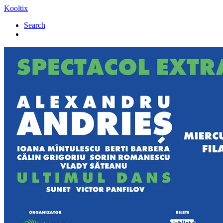
Kooltix
Search